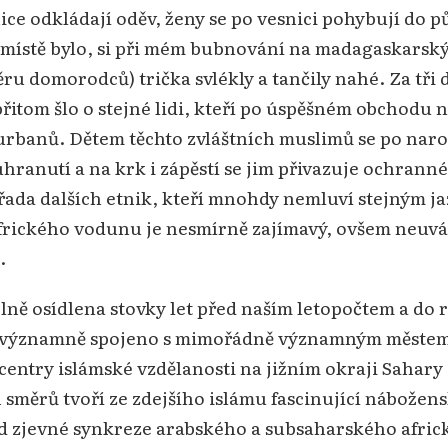
ice odkládají oděv, ženy se po vesnici pohybují do p
na místě bylo, si při mém bubnování na madagaskarsk
u domorodců) trička svlékly a tančily nahé. Za tři d
itom šlo o stejné lidi, kteří po úspěšném obchodu na
turbanů. Dětem těchto zvláštních muslimů se po naro
uhranutí a na krk i zápěstí se jim přivazuje ochranné
řada dalších etnik, kteří mnohdy nemluví stejným ja
doafrického vodunu je nesmírně zajímavý, ovšem neuv
.
ě osídlena stovky let před naším letopočtem a do rok
 významně spojeno s mimořádně významným městem
centry islámské vzdělanosti na jižním okraji Sahary 
 směrů tvoří ze zdejšího islámu fascinující nábožen
led zjevné synkreze arabského a subsaharského afric