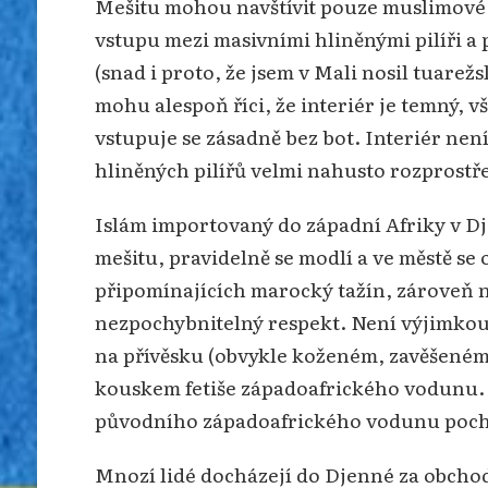
Mešitu mohou navštívit pouze muslimové:
vstupu mezi masivními hliněnými pilíři 
(snad i proto, že jsem v Mali nosil tuare
mohu alespoň říci, že interiér je temný,
vstupuje se zásadně bez bot. Interiér není
hliněných pilířů velmi nahusto rozprostře
Islám importovaný do západní Afriky v Dj
mešitu, pravidelně se modlí a ve městě s
připomínajících marocký tažín, zároveň n
nezpochybnitelný respekt. Není výjimkou, 
na přívěsku (obvykle koženém, zavěšeném
kouskem fetiše západoafrického vodunu. 
původního západoafrického vodunu pocház
Mnozí lidé docházejí do Djenné za obchod