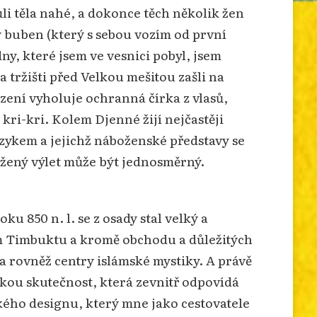
ůli těla nahé, a dokonce těch několik žen
ý buben (který s sebou vozím od první
ny, které jsem ve vesnici pobyl, jsem
 tržišti před Velkou mešitou zašli na
zení vyholuje ochranná čírka z vlasů,
 kri-kri. Kolem Djenné žijí nejčastěji
zykem a jejichž náboženské představy se
ážený výlet může být jednosměrný.
u 850 n. l. se z osady stal velký a
 Timbuktu a kromě obchodu a důležitých
a rovněž centry islámské mystiky. A právě
skou skutečnost, která zevnitř odpovídá
kého designu, který mne jako cestovatele