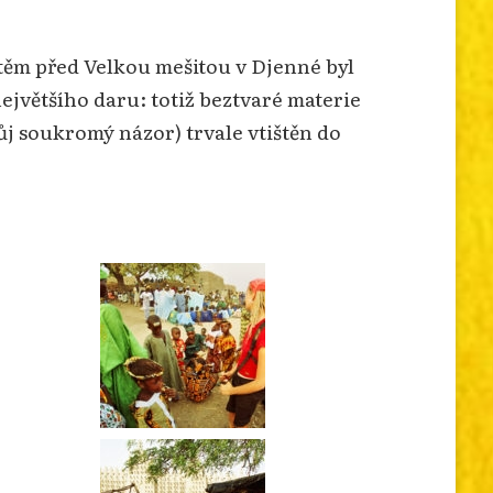
štěm před Velkou mešitou v Djenné byl
jvětšího daru: totiž beztvaré materie
ůj soukromý názor) trvale vtištěn do