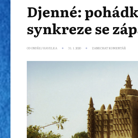
Djenné: pohádko
synkreze se z
NA
OD
ONDŘEJ HAVELKA
31. 1. 2020
ZANECHAT KOMENTÁŘ
DJENNÉ:
POHÁDK
TVÁŘ
ISLÁMU
I
UNIKÁT
SYNKRE
SE
ZÁPADO
VODUN