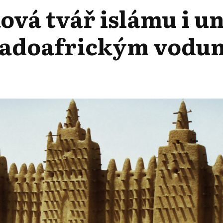
vá tvář islámu i u
ápadoafrickým vodu
OVÁ
NÍ
ZE
AFRICKÝM
EM