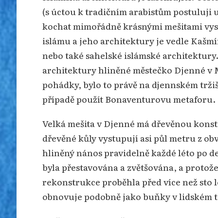
(s úctou k tradičním arabistům postuluji
kochat mimořádně krásnými mešitami vyst
islámu a jeho architektury je vedle Kašm
nebo také sahelské islámské architektury
architektury hliněné městečko Djenné v M
pohádky, bylo to právě na djennském trži
případě použít Bonaventurovu metaforu.
Velká mešita v Djenné má dřevěnou konstr
dřevěné kůly vystupují asi půl metru z obv
hliněný nános pravidelně každé léto po deš
byla přestavována a zvětšována, a protože 
rekonstrukce proběhla před více než sto le
obnovuje podobně jako buňky v lidském t