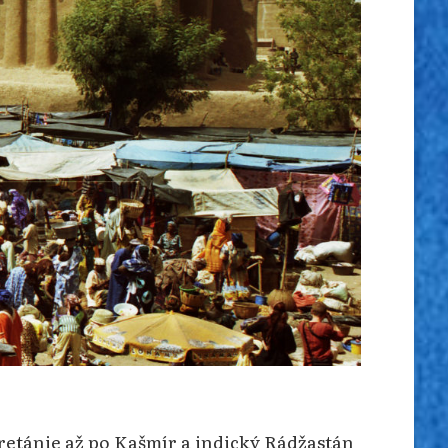
retánie až po Kašmír a indický Rádžastán