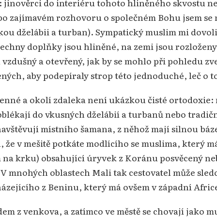
 jinověrci do interiéru tohoto hliněného skvostu n
a po zajímavém rozhovoru o společném Bohu jsem se 
žskou dželábii a turban). Sympatický muslim mi dovol
 všechny doplňky jsou hliněné, na zemi jsou rozlože
 vzdušný a otevřený, jak by se mohlo při pohledu zve
ných, aby podepíraly strop této jednoduché, leč o to
enné a okolí zdaleka není ukázkou čisté ortodoxie:
e oblékají do vkusných dželábií a turbanů nebo trad
avštěvují místního šamana, z něhož mají silnou báze
že v mešitě potkáte modlícího se muslima, který má 
 na krku) obsahující úryvek z Koránu posvěcený n
V mnohých oblastech Mali tak cestovatel může sledo
ejícího z Beninu, který má ovšem v západní Afric
em z venkova, a zatímco ve městě se chovají jako mu