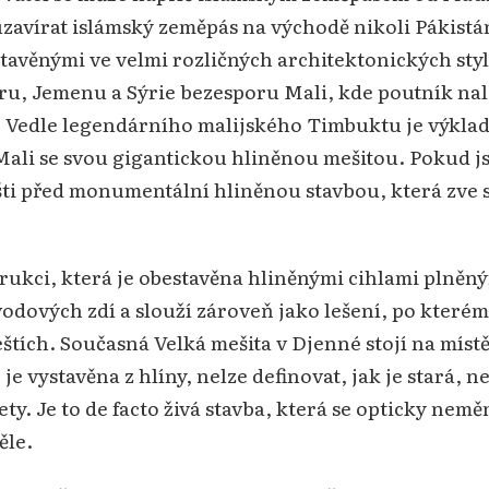
 uzavírat islámský zeměpás na východě nikoli Pákis
avěnými ve velmi rozličných architektonických styl
íru, Jemenu a Sýrie bezesporu Mali, kde poutník nal
. Vedle legendárního malijského Timbuktu je výklad
ali se svou gigantickou hliněnou mešitou. Pokud js
šti před monumentální hliněnou stavbou, která zve s
ukci, která je obestavěna hliněnými cihlami plněný
odových zdí a slouží zároveň jako lešení, po kterém 
tích. Současná Velká mešita v Djenné stojí na místě n
je vystavěna z hlíny, nelze definovat, jak je stará, n
ty. Je to de facto živá stavba, která se opticky neměn
ěle.