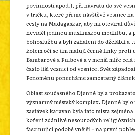
povinnosti apod.), při návratu do své vesn
v tričku, které při mé návštěvě vesnice 
cesty na Madagaskar, aby mi otevíral důvěr
neviděl jedinou muslimskou modlitbu, a př
bohoslužbu a byli zahaleni do dželábií a 
kolem očí se jim malují černé linky proti 
Bambarové a Fulbové a v menší míře celá 
často liší vesnici od vesnice. Svět zápa
Fenoménu ponecháme samostatný článek
Oblast současného Djenné byla prokazateln
významný městský komplex. Djenné bylo
zastávek karavan byla tato místa zejména 
koření zdánlivě nesourodých religiózních
fascinující podobě vnější – na první poh