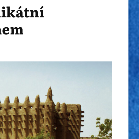
nikátní
nem