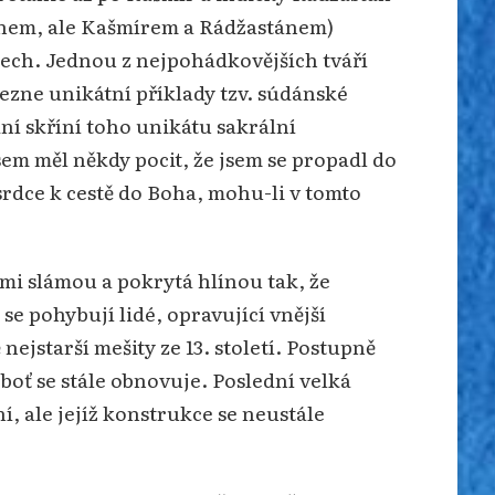
tánem, ale Kašmírem a Rádžastánem)
ech. Jednou z nejpohádkovějších tváří
ezne unikátní příklady tzv. súdánské
ní skříní toho unikátu sakrální
em měl někdy pocit, že jsem se propadl do
rdce k cestě do Boha, mohu-li v tomto
mi slámou a pokrytá hlínou tak, že
se pohybují lidé, opravující vnější
ejstarší mešity ze 13. století. Postupně
eboť se stále obnovuje. Poslední velká
í, ale jejíž konstrukce se neustále