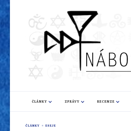
Náboženský i
Sledujeme dění v pestrém světě náboženství
ČLÁNKY
ZPRÁVY
RECENZE
ČLÁNKY
ESEJE