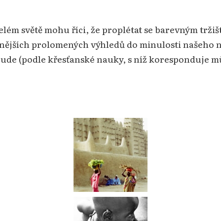
elém světě mohu říci, že proplétat se barevným trži
snějších prolomených výhledů do minulosti našeho ne
 bude (podle křesťanské nauky, s níž koresponduje m