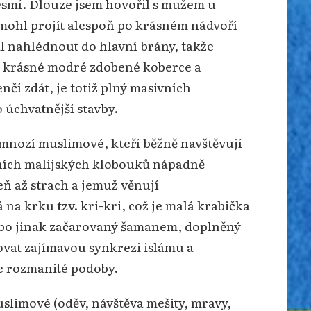
esmí. Dlouze jsem hovořil s mužem u
mohl projít alespoň po krásném nádvoří
il nahlédnout do hlavní brány, takže
ny krásné modré zdobené koberce a
nčí zdát, je totiž plný masivních
 úchvatnější stavby.
 mnozí muslimové, kteří běžně navštěvují
ičních malijských klobouků nápadně
ň až strach a jemuž věnují
na krku tzv. kri-kri, což je malá krabička
ebo jinak začarovaný šamanem, doplněný
vat zajímavou synkrezi islámu a
e rozmanité podoby.
slimové (oděv, návštěva mešity, mravy,