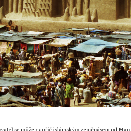
stovatel se může napříč islámským zeměpásem od Mau