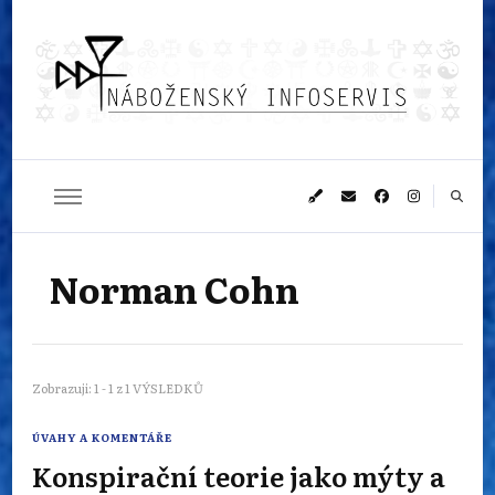
Náboženský
Sledujeme dění v pestrém světě náboženství
infoservis
Norman Cohn
Zobrazuji: 1 - 1 z 1 VÝSLEDKŮ
ÚVAHY A KOMENTÁŘE
Konspirační teorie jako mýty a