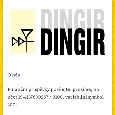
nabozenskem-extremismu-za-rok-2025/
Photo
Otevřít na FB
·
Sdílet
O nás
Finanční příspěvky posílejte, prosíme, na
účet 19‐4137600267 / 0100, variabilní symbol
200.