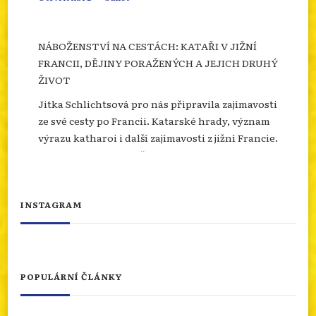
NÁBOŽENSTVÍ NA CESTÁCH: KATAŘI V JIŽNÍ
FRANCII, DĚJINY PORAŽENÝCH A JEJICH DRUHÝ
ŽIVOT
Jitka Schlichtsová pro nás připravila zajímavosti
ze své cesty po Francii. Katarské hrady, význam
výrazu katharoi i další zajímavosti z jižní Francie.
Více se dozvíte na našem webu.
info.dingir.cz/2026/07/nabozenstvi-na-
cestach-katari-v-jizni-francii-dejiny-
INSTAGRAM
porazenych-a-jejich-d...
Photo
Otevřít na FB
·
Sdílet
POPULÁRNÍ ČLÁNKY
NÁBOŽENSTVÍ NA CESTÁCH: ASSISI