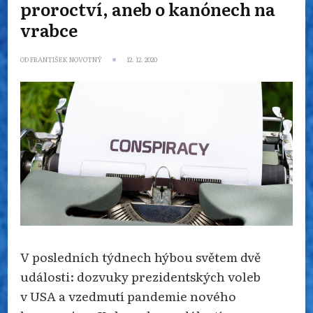
proroctví, aneb o kanónech na
vrabce
OD
FRANTIŠEK NOVOTNÝ
12. 12. 2020
V posledních týdnech hýbou světem dvě
události: dozvuky prezidentských voleb
v USA a vzedmutí pandemie nového