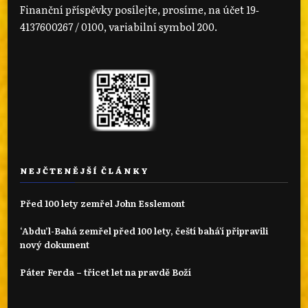
Finanční příspěvky posílejte, prosíme, na účet 19‐
4137600267 / 0100, variabilní symbol 200.
NEJČTENĚJŠÍ ČLÁNKY
Před 100 lety zemřel John Esslemont
‘Abdu’l-Bahá zemřel před 100 lety, čeští bahá'í připravili
nový dokument
Páter Ferda – třicet let na pravdě Boží