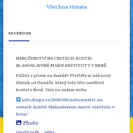
Všechna témata
FACEBOOK
NÁBOŽENSTVÍ NA CESTÁCH: KOSTEL
BLAHOSLAVENÉ MARIE RESTITUTY V BRNĚ
Půllitr s pivem na fasádě? Přečtěte si náš nový
článek od čtenáře, který toto léto navštívil
kostel v Brně. Více na našem webu
info.dingir.cz/2026/08/nabozenstvi-na-
cestach-kostel-blahoslavene-marie-restituty-v-
brne/
Photo
Otevřít na FB
·
Sdílet