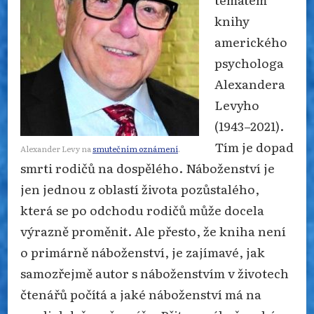
knihy
amerického
psychologa
Alexandera
Levyho
(1943–2021).
Tím je dopad
Alexander Levy na
smutečním oznámení
.
smrti rodičů na dospělého. Náboženství je
jen jednou z oblastí života pozůstalého,
která se po odchodu rodičů může docela
výrazně proměnit. Ale přesto, že kniha není
o primárně náboženství, je zajímavé, jak
samozřejmě autor s náboženstvím v životech
čtenářů počítá a jaké náboženství má na