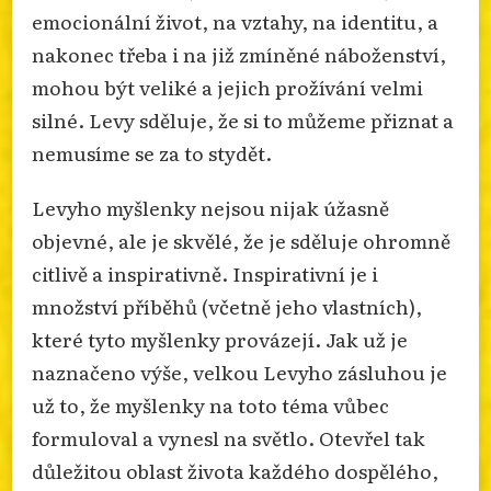
emocionální život, na vztahy, na identitu, a
nakonec třeba i na již zmíněné náboženství,
mohou být veliké a jejich prožívání velmi
silné. Levy sděluje, že si to můžeme přiznat a
nemusíme se za to stydět.
Levyho myšlenky nejsou nijak úžasně
objevné, ale je skvělé, že je sděluje ohromně
citlivě a inspirativně. Inspirativní je i
množství příběhů (včetně jeho vlastních),
které tyto myšlenky provázejí. Jak už je
naznačeno výše, velkou Levyho zásluhou je
už to, že myšlenky na toto téma vůbec
formuloval a vynesl na světlo. Otevřel tak
důležitou oblast života každého dospělého,