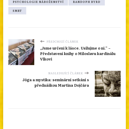
PSYCHOLOGIE NÁBOŽENSTVÍ
RANDOPH BYRD
SMRT
PŘEDCHOZÍ ČLÁNEK
„Jsme určeni k lásce. Usilujme o ni.“ –
Představení knihy o Miloslavu kardinálu
Vlkovi
NASLEDUJÍCÍ ČLÁNEK
Jóga a mystika: seminární setkání s
přednáškou Martina Dojčára