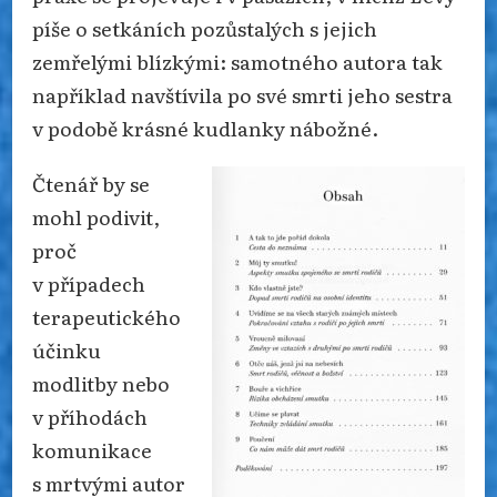
píše o setkáních pozůstalých s jejich
zemřelými blízkými: samotného autora tak
například navštívila po své smrti jeho sestra
v podobě krásné kudlanky nábožné.
Čtenář by se
mohl podivit,
proč
v případech
terapeutického
účinku
modlitby nebo
v příhodách
komunikace
s mrtvými autor