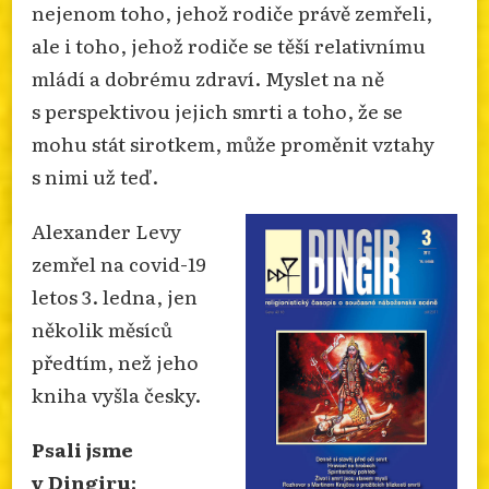
nejenom toho, jehož rodiče právě zemřeli,
ale i toho, jehož rodiče se těší relativnímu
mládí a dobrému zdraví. Myslet na ně
s perspektivou jejich smrti a toho, že se
mohu stát sirotkem, může proměnit vztahy
s nimi už teď.
Alexander Levy
zemřel na covid-19
letos 3. ledna, jen
několik měsíců
předtím, než jeho
kniha vyšla česky.
Psali jsme
v Dingiru: