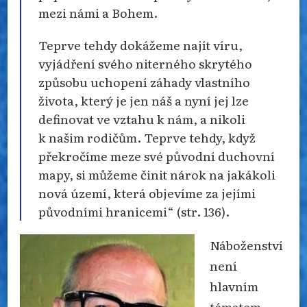
mezi námi a Bohem.
Teprve tehdy dokážeme najít víru,
vyjádření svého niterného skrytého
způsobu uchopení záhady vlastního
života, který je jen náš a nyní jej lze
definovat ve vztahu k nám, a nikoli
k našim rodičům. Teprve tehdy, když
překročíme meze své původní duchovní
mapy, si můžeme činit nárok na jakákoli
nová území, která objevíme za jejími
původními hranicemi“ (str. 136).
Náboženství
není
hlavním
tématem