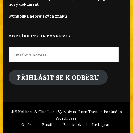
nový dokument
Symbolika hebrejských znaků
ODEBÍREJTE INFOSERVIS
Emailová
adresa
PŘIHLÁSIT SE K ODBĚRU
Jiří Kothera & Chic Lite | Vytvořeno
Rara Themes
.Poháněno
WordPress
.
O nás
Email
Facebook
Instagram