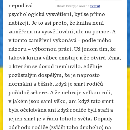
nepodává
Obsah knihy je možné
zvětšit
.
psychologická vysvětlení, byť se přímo
nabízejí. Je to asi proto, že kniha není
zaměřena na vysvětlování, ale na pomoc. A
v tomto zaměření vykonává – podle mého
názoru – výbornou práci. Už jenom tím, že
taková kniha vůbec existuje a že otvírá téma,
o kterém se dosud nemluvilo. Sděluje
pozůstalým dospělým, že je naprosto
normální a běžné, když je smrt rodičů
pořádně sebere. A že nehraje velkou roli,
v jakém jsou sami věku, ani když tato smrt
byla očekávána ani když rodiče byli staří a
jejich smrt je v řádu tohoto světa. Dopady
odchodu rodiče (zvlášť toho druhého) na