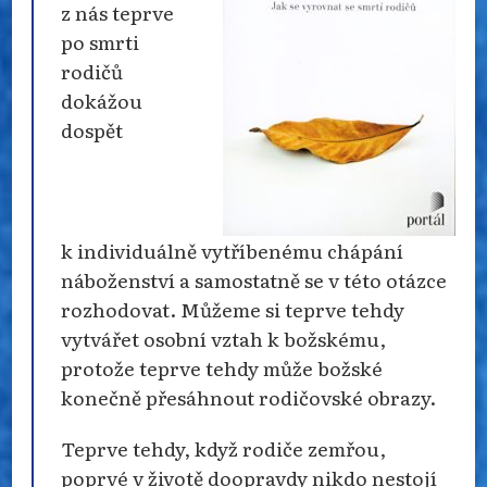
z nás teprve
po smrti
rodičů
dokážou
dospět
k individuálně vytříbenému chápání
náboženství a samostatně se v této otázce
rozhodovat. Můžeme si teprve tehdy
vytvářet osobní vztah k božskému,
protože teprve tehdy může božské
konečně přesáhnout rodičovské obrazy.
Teprve tehdy, když rodiče zemřou,
poprvé v životě doopravdy nikdo nestojí