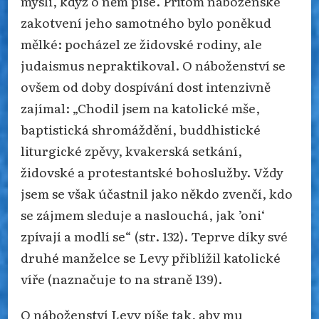
mysli, když o něm píše. Přitom náboženské
zakotvení jeho samotného bylo poněkud
mělké: pocházel ze židovské rodiny, ale
judaismus nepraktikoval. O náboženství se
ovšem od doby dospívání dost intenzivně
zajímal: „Chodil jsem na katolické mše,
baptistická shromáždění, buddhistické
liturgické zpěvy, kvakerská setkání,
židovské a protestantské bohoslužby. Vždy
jsem se však účastnil jako někdo zvenčí, kdo
se zájmem sleduje a naslouchá, jak ’oni‘
zpívají a modlí se“ (str. 132). Teprve díky své
druhé manželce se Levy přiblížil katolické
víře (naznačuje to na straně 139).
O náboženství Levy píše tak, aby mu