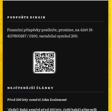
PODPOŘTE DINGIR
Finanční příspěvky posílejte, prosíme, na účet 19‐
4137600267 / 0100, variabilní symbol 200.
NEJČTENĚJŠÍ ČLÁNKY
Před 100 lety zemřel John Esslemont
‘Abdu’l-Bahá zemřel před 100 lety, čeští bahá'í připravili