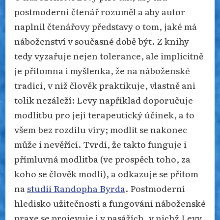
postmoderní čtenář rozuměl a aby autor
naplnil čtenářovy představy o tom, jaké má
náboženství v současné době být. Z knihy
tedy vyzařuje nejen tolerance, ale implicitně
je přítomna i myšlenka, že na náboženské
tradici, v níž člověk praktikuje, vlastně ani
tolik nezáleží: Levy například doporučuje
modlitbu pro její terapeutický účinek, a to
všem bez rozdílu víry; modlit se nakonec
může i nevěřící. Tvrdí, že takto funguje i
přímluvná modlitba (ve prospěch toho, za
koho se člověk modlí), a odkazuje se přitom
na
studii Randopha Byrda
. Postmoderní
hledisko užitečnosti a fungování náboženské
praxe se projevuje i v pasážích, v nichž Levy