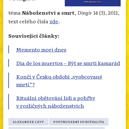
téma
Náboženství a smrt
,
Dingir
14 (3), 2011,
text celého čísla
zde
.
Související články:
Memento mori dnes
Día de los muertos – Být se smrtí kamarád
Končí v Česku období „vyobcované
smrti“?
Rituální obětování lidí a pohřby
v rozličných náboženstvích
ALEXANDER LEVY
POSTMODERNÍ SPIRITUALITA