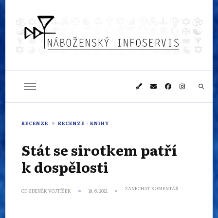
Náboženský
Sledujeme dění v pestrém světě náboženství
infoservis
RECENZE
RECENZE - KNIHY
Stát se sirotkem patří
k dospělosti
NA
ZANECHAT KOMENTÁŘ
OD
ZDENĚK VOJTÍŠEK
19. 6. 2021
STÁT
SE
SIROTKEM
PATŘÍ