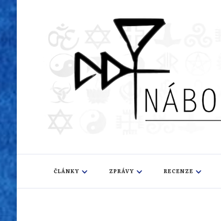
Náboženský i
Sledujeme dění v pestrém světě náboženství
ČLÁNKY
ZPRÁVY
RECENZE