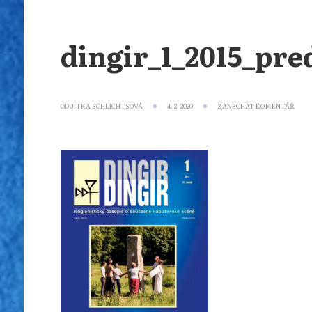
dingir_1_2015_pre
NA
OD
JITKA SCHLICHTSOVÁ
4. 2. 2020
ZANECHAT KOMENTÁŘ
DING