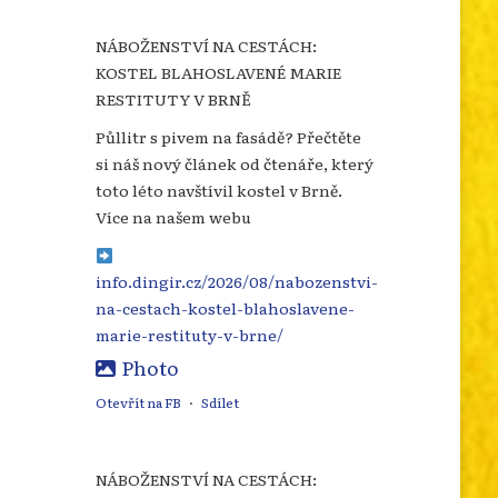
NÁBOŽENSTVÍ NA CESTÁCH:
KOSTEL BLAHOSLAVENÉ MARIE
RESTITUTY V BRNĚ
Půllitr s pivem na fasádě? Přečtěte
si náš nový článek od čtenáře, který
toto léto navštívil kostel v Brně.
Více na našem webu
info.dingir.cz/2026/08/nabozenstvi-
na-cestach-kostel-blahoslavene-
marie-restituty-v-brne/
Photo
Otevřít na FB
·
Sdílet
NÁBOŽENSTVÍ NA CESTÁCH: