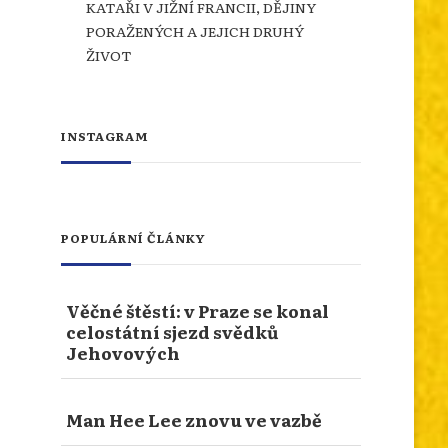
KATAŘI V JIŽNÍ FRANCII, DĚJINY
PORAŽENÝCH A JEJICH DRUHÝ
ŽIVOT
Jitka Schlichtsová pro nás
připravila zajímavosti ze své cesty
INSTAGRAM
po Francii. Katarské hrady, význam
výrazu katharoi i další zajímavosti
z jižní Francie. Více se dozvíte na
našem webu.
POPULÁRNÍ ČLÁNKY
info.dingir.cz/2026/07/nabozenstvi-
na-cestach-katari-v-jizni-francii-
Věčné štěstí: v Praze se konal
dejiny-porazenych-a-jejich-d...
celostátní sjezd svědků
Photo
Jehovových
Otevřít na FB
·
Sdílet
Man Hee Lee znovu ve vazbě
NÁBOŽENSTVÍ NA CESTÁCH: ASSISI