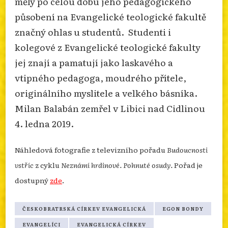
měly po celou dobu jeho pedagogického
působení na Evangelické teologické fakultě
značný ohlas u studentů. Studenti i
kolegové z Evangelické teologické fakulty
jej znají a pamatují jako laskavého a
vtipného pedagoga, moudrého přítele,
originálního myslitele a velkého básníka.
Milan Balabán zemřel v Libici nad Cidlinou
4. ledna 2019.
Náhledová fotografie z televizního pořadu
Budoucnosti
vstříc
z cyklu
Neznámí hrdinové. Pohnuté osudy.
Pořad je
dostupný
zde
.
ČESKOBRATRSKÁ CÍRKEV EVANGELICKÁ
EGON BONDY
EVANGELÍCI
EVANGELICKÁ CÍRKEV