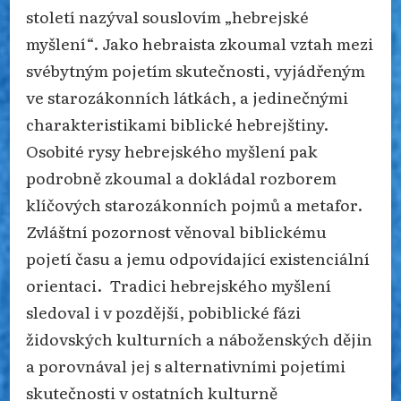
století nazýval souslovím „hebrejské
myšlení“. Jako hebraista zkoumal vztah mezi
svébytným pojetím skutečnosti, vyjádřeným
ve starozákonních látkách, a jedinečnými
charakteristikami biblické hebrejštiny.
Osobité rysy hebrejského myšlení pak
podrobně zkoumal a dokládal rozborem
klíčových starozákonních pojmů a metafor.
Zvláštní pozornost věnoval biblickému
pojetí času a jemu odpovídající existenciální
orientaci. Tradici hebrejského myšlení
sledoval i v pozdější, pobiblické fázi
židovských kulturních a náboženských dějin
a porovnával jej s alternativními pojetími
skutečnosti v ostatních kulturně