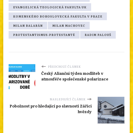
EVANGELICKÁ TEOLOGICKÁ FAKULTA UK
KOMENSKÉHO BOHOSLOVECKÁ FAKULTA V PRAZE
MILAN BALABÁN
MILAN MACHOVEC
PROTESTANTISMUS-PROTESTANTÉ
RADIM PALOUŠ
PŘEDCHOZÍ ČLÁNEK
Český Alianční týden modliteb v
atmosféře společenské polarizace
NASLEDUJÍCÍ ČLÁNEK
Pobožnost pro hledající po slavnosti Zářící
hvězdy