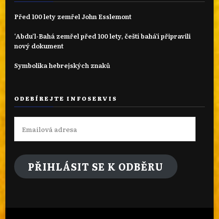
Před 100 lety zemřel John Esslemont
‘Abdu’l-Bahá zemřel před 100 lety, čeští bahá'í připravili
nový dokument
Symbolika hebrejských znaků
ODEBÍREJTE INFOSERVIS
Emailová
adresa
PŘIHLÁSIT SE K ODBĚRU