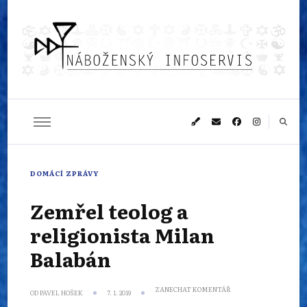
Náboženský
Sledujeme dění v pestrém světě náboženství
infoservis
DOMÁCÍ ZPRÁVY
Zemřel teolog a
religionista Milan
Balabán
NA
ZANECHAT KOMENTÁŘ
OD
PAVEL HOŠEK
7. 1. 2019
ZEMŘEL