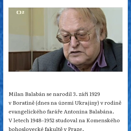
TEOLOG
A
RELIGIONISTA
MILAN
BALABÁN
Milan Balabán se narodil 3. září 1929
v Boratíně (dnes na území Ukrajiny) v rodině
evangelického faráře Antonína Balabána.
V letech 1948–1952 studoval na Komenského
bohoslovecké fakultě v Praze.