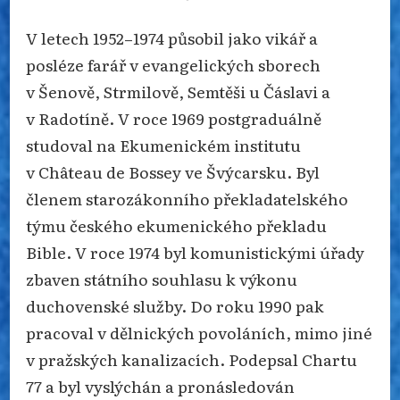
V letech 1952–1974 působil jako vikář a
posléze farář v evangelických sborech
v Šenově, Strmilově, Semtěši u Čáslavi a
v Radotíně. V roce 1969 postgraduálně
studoval na Ekumenickém institutu
v Château de Bossey ve Švýcar­sku. Byl
členem starozákonního překla­datelského
týmu českého ekume­nického překladu
Bible. V roce 1974 byl komunistickými úřady
zbaven státního souhlasu k výkonu
duchovenské služby. Do roku 1990 pak
pracoval v dělnic­kých povoláních, mimo jiné
v pražských kanalizacích. Podepsal Chartu
77 a byl vyslýchán a pronásledován