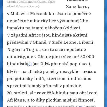
Creative Commons Attribution-Share
Zanzibaru,
Alike 2.0 Generic license).
v Malawi a Mosambiku. Jsou to poměrně
nepočetné minority bez významnějšího
impaktu na tamní náboženský život.
V západní Africe jsou hinduisté aktivní
především v Ghaně, v Sieře Leone, Libérii,
Nigérii a Togu. Jsou to sice nepočetné
minority, ale v Ghaně jde o více než 30 000
hinduistů
(asi 0,1% ghanské populace),
[8]
kteří – na africké poměry nezvykle – nejsou
jen potomky Indů, kteří sem hinduismus
s prvními temply přinesli v polovině
20. století, ale rovněž k hinduismu obrácení
Afričané, a to díky plodům misijní činnosti
Svámího Ghananandy Sarasvatího,
který