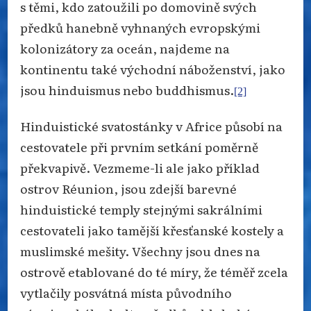
s těmi, kdo zatoužili po domovině svých
předků hanebně vyhnaných evropskými
kolonizátory za oceán, najdeme na
kontinentu také východní náboženství, jako
jsou hinduismus nebo buddhismus.
[2]
Hinduistické svatostánky v Africe působí na
cestovatele při prvním setkání poměrně
překvapivě. Vezmeme-li ale jako příklad
ostrov Réunion, jsou zdejší barevné
hinduistické temply stejnými sakrálními
cestovateli jako tamější křesťanské kostely a
muslimské mešity. Všechny jsou dnes na
ostrově etablované do té míry, že téměř zcela
vytlačily posvátná místa původního