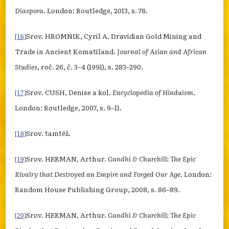
Diaspora
. London: Routledge, 2013, s. 78.
Srov. HROMNIK, Cyril A. Dravidian Gold Mining and
[16]
Trade in Ancient Komatiland.
Journal of Asian and African
Studies
, roč. 26, č. 3–4 (1991), s. 283–290.
Srov. CUSH, Denise a kol.
Encyclopedia of Hinduism
.
[17]
London: Routledge, 2007, s. 9–11.
Srov. tamtéž.
[18]
Srov. HERMAN, Arthur.
Gandhi & Churchill: The Epic
[19]
Rivalry that Destroyed an Empire and Forged Our Age
. London:
Random House Publishing Group, 2008, s. 86–89.
Srov. HERMAN, Arthur.
Gandhi & Churchill: The Epic
[20]