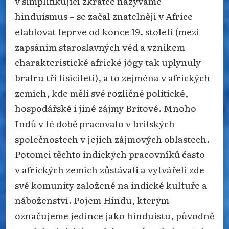
v simplifikující zkratce nazýváme
hinduismus – se začal znatelněji v Africe
etablovat teprve od konce 19. století (mezi
zapsáním staroslavných véd a vznikem
charakteristické africké jógy tak uplynuly
bratru tři tisíciletí), a to zejména v afrických
zemích, kde měli své rozličné politické,
hospodářské i jiné zájmy Britové. Mnoho
Indů v té době pracovalo v britských
společnostech v jejich zájmových oblastech.
Potomci těchto indických pracovníků často
v afrických zemích zůstávali a vytvářeli zde
své komunity založené na indické kultuře a
náboženství. Pojem Hindu, kterým
označujeme jedince jako hinduistu, původně