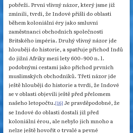
pobřeží. První vlivný názor, který jsme již
zmínili, tvrdí, že Indové přišli do oblasti
během koloniální éry jako smluvní
zaměstnanci obchodních společností
Britského impéria. Druhý vlivný názor jde
hlouběji do historie, a spatřuje příchod Indů
do jižní Afriky mezi lety 600–900 n. l.
podobnými cestami jako příchod prvních
muslimských obchodníků. Třetí názor jde
ještě hlouběji do historie a tvrdí, že Indové
se v oblasti objevili ještě před přelomem
našeho letopočtu.
Je pravděpodobné, že
[16]
se Indové do oblasti dostali již před
koloniální érou, ale nebylo jich mnoho a
nelze ještě hovořit o trvalé a pevné