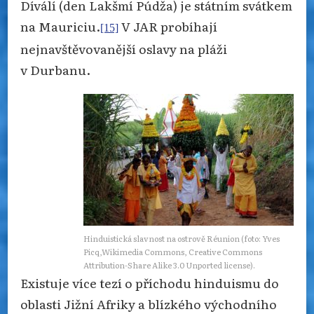
Díválí (den Lakšmí Púdža) je státním svátkem
na Mauriciu.
V JAR probíhají
[15]
nejnavštěvovanější oslavy na pláži
v Durbanu.
Hinduistická slavnost na ostrově Réunion (foto: Yves
Picq,Wikimedia Commons, Creative Commons
Attribution-Share Alike 3.0 Unported license).
Existuje více tezí o příchodu hinduismu do
oblasti Jižní Afriky a blízkého východního