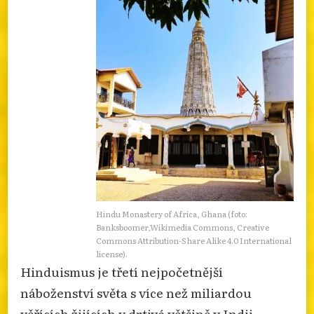
Hindu Monastery of Africa, Ghana (foto:
Banksboomer,Wikimedia Commons, Creative
Commons Attribution-Share Alike 4.0 International
license).
Hinduismus je třetí nejpočetnější
náboženství světa s více než miliardou
věřících žijících v drtivé většině v Indii.