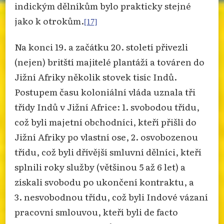
indickým dělníkům bylo prakticky stejné
jako k otrokům.
[17]
Na konci 19. a začátku 20. století přivezli
(nejen) britští majitelé plantáží a továren do
Jižní Afriky několik stovek tisíc Indů.
Postupem času koloniální vláda uznala tři
třídy Indů v Jižní Africe: 1. svobodou třídu,
což byli majetní obchodníci, kteří přišli do
Jižní Afriky po vlastní ose, 2. osvobozenou
třídu, což byli dřívější smluvní dělníci, kteří
splnili roky služby (většinou 5 až 6 let) a
získali svobodu po ukončení kontraktu, a
3. nesvobodnou třídu, což byli Indové vázaní
pracovní smlouvou, kteří byli de facto