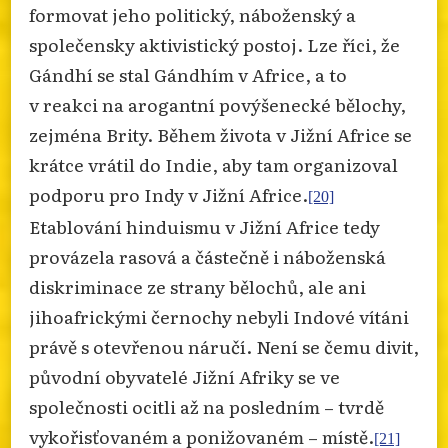
formovat jeho politický, náboženský a
společensky aktivistický postoj. Lze říci, že
Gándhí se stal Gándhím v Africe, a to
v reakci na arogantní povýšenecké bělochy,
zejména Brity. Během života v Jižní Africe se
krátce vrátil do Indie, aby tam organizoval
podporu pro Indy v Jižní Africe.
[20]
Etablování hinduismu v Jižní Africe tedy
provázela rasová a částečně i náboženská
diskriminace ze strany bělochů, ale ani
jihoafrickými černochy nebyli Indové vítáni
právě s otevřenou náručí. Není se čemu divit,
původní obyvatelé Jižní Afriky se ve
společnosti ocitli až na posledním – tvrdě
vykořisťovaném a ponižovaném – místě.
[21]