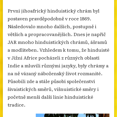
První jihoafrický hinduistický chrám byl
postaven pravděpodobně v roce 1869.
Následovalo mnoho dalších, postupně i
větších a propracovanějších. Dnes je napříč
JAR mnoho hinduistických chrámů, ášramů
a modliteben. Vzhledem k tomu, že hinduisté
v Jižní Africe pocházeli z různých oblastí
Indie a mluvili různými jazyky, byly chrámy a
na ně vázaný náboženský život rozmanité.
Působili zde a stále působí společenství
šivaistických směrů, višnuistické směry i
početně menší další linie hinduistické
tradice.