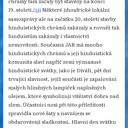
chrámy tam začaly být stavěny na konci
19. století.
Některé jihoafrické lokální
[14]
samosprávy ale na začátku 20. století stavby
hinduistických chrámů zakázaly a rovněž tak
hinduistům zakázaly i vlastnictví
nemovitostí. Současná JAR má mnoho
hinduistických chrámů a její hinduistická
komunita slaví napříč zemí významné
hinduistické svátky, jako je Díválí, pět dní
trvající slavnost, jejíž součástí je zapalování
malých hliněných lampiček naplněných
olejem, které symbolizují vítězství dobra nad
zlem. Účastníci nosí při této příležitosti
zpravidla nové šaty a navzájem se
obdarovávají sladkostmi. Hlavní den svátku