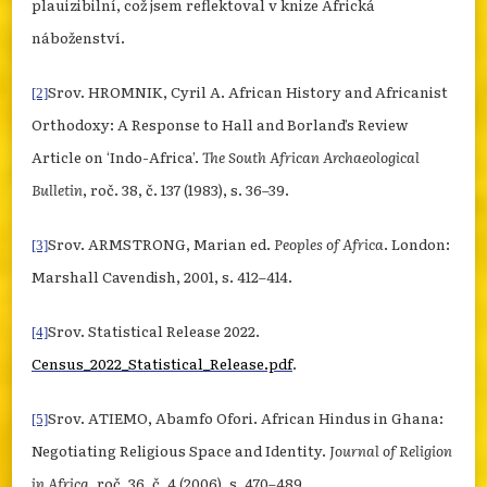
plauizibilní, což jsem reflektoval v knize Africká
náboženství.
Srov. HROMNIK, Cyril A. African History and Africanist
[2]
Orthodoxy: A Response to Hall and Borland’s Review
Article on ‘Indo-Africa’.
The South African Archaeological
Bulletin
, roč. 38, č. 137 (1983), s. 36–39.
Srov. ARMSTRONG, Marian ed.
Peoples of Africa
. London:
[3]
Marshall Cavendish, 2001, s. 412–414.
Srov. Statistical Release 2022.
[4]
Census_2022_Statistical_Release.pdf
.
Srov. ATIEMO, Abamfo Ofori. African Hindus in Ghana:
[5]
Negotiating Religious Space and Identity.
Journal of Religion
in Africa
, roč. 36, č. 4 (2006), s. 470–489.