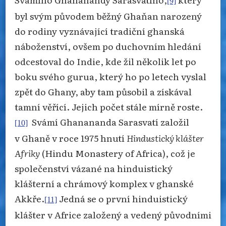
[9]
byl svým původem běžný Ghaňan narozený
do rodiny vyznávající tradiční ghanská
náboženství, ovšem po duchovním hledání
odcestoval do Indie, kde žil několik let po
boku svého gurua, který ho po letech vyslal
zpět do Ghany, aby tam působil a získával
tamní věřící. Jejich počet stále mírně roste.
Svámí Ghanananda Sarasvatí založil
[10]
v Ghaně v roce 1975 hnutí
Hindustický klášter
Afriky
(Hindu Monastery of Africa), což je
společenství vázané na hinduistický
klášterní a chrámový komplex v ghanské
Akkře.
Jedná se o první hinduistický
[11]
klášter v Africe založený a vedený původními