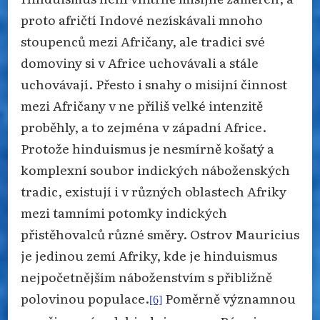
proto afričtí Indové nezískávali mnoho
stoupenců mezi Afričany, ale tradici své
domoviny si v Africe uchovávali a stále
uchovávají. Přesto i snahy o misijní činnost
mezi Afričany v ne příliš velké intenzitě
proběhly, a to zejména v západní Africe.
Protože hinduismus je nesmírně košatý a
komplexní soubor indických náboženských
tradic, existují i v různých oblastech Afriky
mezi tamními potomky indických
přistěhovalců různé směry. Ostrov Mauricius
je jedinou zemí Afriky, kde je hinduismus
nejpočetnějším náboženstvím s přibližně
polovinou populace.
Poměrně významnou
[6]