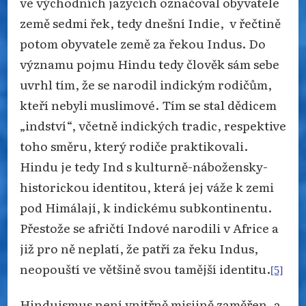
ve východních jazycích označoval obyvatele
země sedmi řek, tedy dnešní Indie,
v řečtině
potom obyvatele země za řekou Indus. Do
významu pojmu Hindu tedy člověk sám sebe
uvrhl tím, že se narodil indickým rodičům,
kteří nebyli muslimové. Tím se stal dědicem
„indství“, včetně indických tradic, respektive
toho směru, který rodiče praktikovali.
Hindu je tedy Ind s kulturně-nábožensky-
historickou identitou, která jej váže k zemi
pod Himálají, k indickému subkontinentu.
Přestože se afričtí Indové narodili v Africe a
již pro ně neplatí, že patří za řeku Indus,
neopouští ve většině svou tamější identitu.
[5]
Hinduismus není vnitřně misijně zaměřen, a