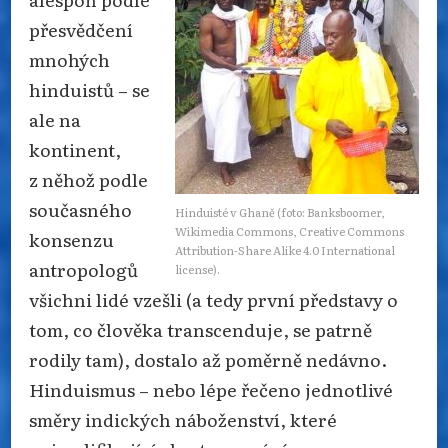
přesvědčení
mnohých
hinduistů – se
ale na
kontinent,
z něhož podle
současného
Hinduisté v Ghaně (foto: Banksboomer,
Wikimedia Commons, Creative Commons
konsenzu
Attribution-Share Alike 4.0 International
antropologů
license).
všichni lidé vzešli (a tedy první představy o
tom, co člověka transcenduje, se patrně
rodily tam), dostalo až poměrně nedávno.
Hinduismus – nebo lépe řečeno jednotlivé
směry indických náboženství, které