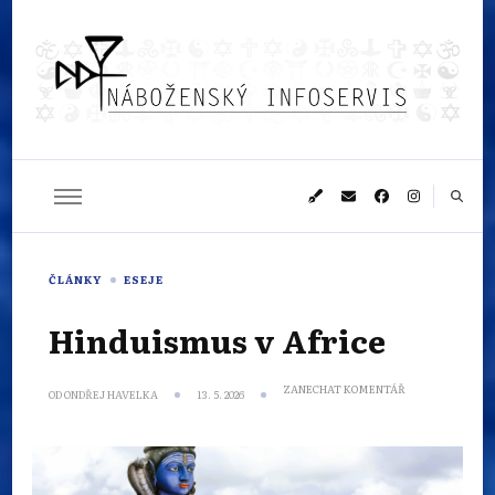
Náboženský
Sledujeme dění v pestrém světě náboženství
infoservis
ČLÁNKY
ESEJE
Hinduismus v Africe
NA
ZANECHAT KOMENTÁŘ
OD
ONDŘEJ HAVELKA
13. 5. 2026
HINDUISMUS
V AFRICE