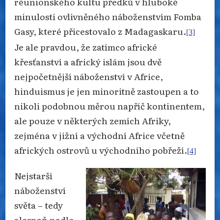
réunionského kultu předků v hluboké
minulosti ovlivněného náboženstvím Fomba
Gasy, které přicestovalo z Madagaskaru.
[3]
Je ale pravdou, že zatímco africké
křesťanství a africký islám jsou dvě
nejpočetnější náboženství v Africe,
hinduismus je jen minoritně zastoupen a to
nikoli podobnou měrou napříč kontinentem,
ale pouze v některých zemích Afriky,
zejména v jižní a východní Africe včetně
afrických ostrovů u východního pobřeží.
[4]
Nejstarší
náboženství
světa – tedy
alespoň podle