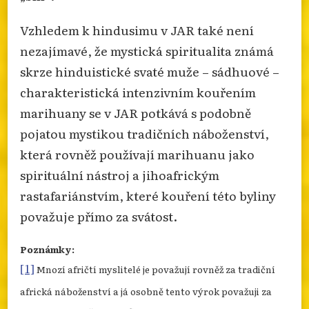
Vzhledem k hindusimu v JAR také není
nezajímavé, že mystická spiritualita známá
skrze hinduistické svaté muže – sádhuové –
charakteristická intenzivním kouřením
marihuany se v JAR potkává s podobně
pojatou mystikou tradičních náboženství,
která rovněž používají marihuanu jako
spirituální nástroj a jihoafrickým
rastafariánstvím, které kouření této byliny
považuje přímo za svátost.
Poznámky:
[1]
Mnozí afričtí myslitelé je považují rovněž za tradiční
africká náboženství a já osobně tento výrok považuji za