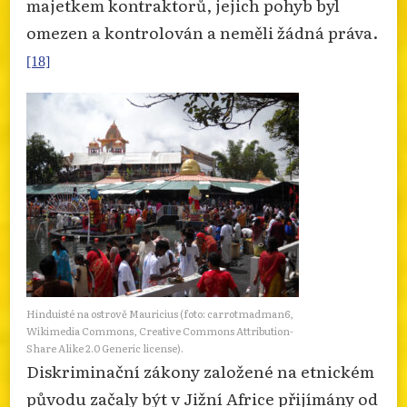
majetkem kontraktorů, jejich pohyb byl
omezen a kontrolován a neměli žádná práva.
[18]
Hinduisté na ostrově Mauricius (foto: carrotmadman6,
Wikimedia Commons, Creative Commons Attribution-
Share Alike 2.0 Generic license).
Diskriminační zákony založené na etnickém
původu začaly být v Jižní Africe přijímány od