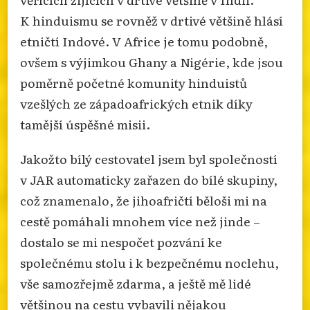
K hinduismu se rovněž v drtivé většině hlásí
etničtí Indové. V Africe je tomu podobně,
ovšem s výjimkou Ghany a Nigérie, kde jsou
poměrně početné komunity hinduistů
vzešlých ze západoafrických etnik díky
tamější úspěšné misii.
Jakožto bílý cestovatel jsem byl společností
v JAR automaticky zařazen do bílé skupiny,
což znamenalo, že jihoafričtí běloši mi na
cestě pomáhali mnohem více než jinde –
dostalo se mi nespočet pozvání ke
společnému stolu i k bezpečnému noclehu,
vše samozřejmě zdarma, a ještě mě lidé
většinou na cestu vybavili nějakou