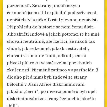
pozorností. Ze strany jihoafrických
černochů jsem cítil explicitní podezřívavost,
nepřátelství a několikrát i zjevnou nenávist.
Při pohledu do historie se není čemu divit.
Jihoafričtí Indové a jejich potomci se ke mně
chovali neutrálně, ale lze říci, že nikoli tak
vlídně, jak se ke mně, jako k cestovateli,
chovali v samotné Indii, odkud jsem si
přivezl půl roku vesměs velmi pozitivních
zkušeností. Nicméně zatímco v apartheidu (i
dlouho před ním) byli Indové ze strany
bělochů v Jižní Africe diskriminování
jakožto „černí“, po inverzi poměrů byli opět
diskriminování ze strany černochů jakožto
„bílí“.