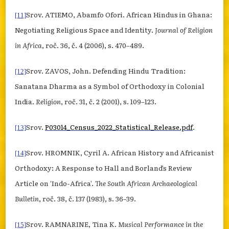
Srov. ATIEMO, Abamfo Ofori. African Hindus in Ghana:
[11]
Negotiating Religious Space and Identity.
Journal of Religion
in Africa
, roč. 36, č. 4 (2006), s. 470–489.
Srov. ZAVOS, John. Defending Hindu Tradition:
[12]
Sanatana Dharma as a Symbol of Orthodoxy in Colonial
India.
Religion
, roč. 31, č. 2 (2001), s. 109–123.
Srov.
P03014_Census_2022_Statistical_Release.pdf
.
[13]
Srov. HROMNIK, Cyril A. African History and Africanist
[14]
Orthodoxy: A Response to Hall and Borland’s Review
Article on ‘Indo-Africa’.
The South African Archaeological
Bulletin
, roč. 38, č. 137 (1983), s. 36–39.
Srov. RAMNARINE, Tina K.
Musical Performance in the
[15]