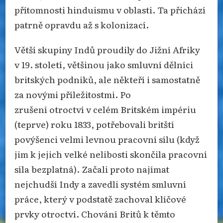
přítomnosti hinduismu v oblasti. Ta přichází
patrně opravdu až s kolonizací.
Větší skupiny Indů proudily do Jižní Afriky
v 19. století, většinou jako smluvní dělníci
britských podniků, ale někteří i samostatně
za novými příležitostmi. Po
zrušení otroctví v celém Britském impériu
(teprve) roku 1833, potřebovali britští
povýšenci velmi levnou pracovní sílu (když
jim k jejich velké nelibosti skončila pracovní
síla bezplatná). Začali proto najímat
nejchudší Indy a zavedli systém smluvní
práce, který v podstatě zachoval klíčové
prvky otroctví. Chování Britů k těmto