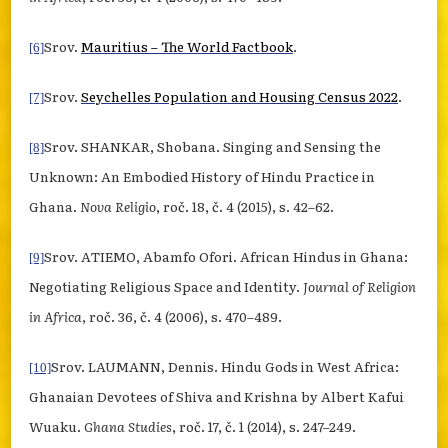
Srov.
Mauritius – The World Factbook
.
[6]
Srov.
Seychelles Population and Housing Census 2022
.
[7]
Srov. SHANKAR, Shobana. Singing and Sensing the
[8]
Unknown: An Embodied History of Hindu Practice in
Ghana.
Nova Religio
, roč. 18, č. 4 (2015), s. 42–62.
Srov. ATIEMO, Abamfo Ofori. African Hindus in Ghana:
[9]
Negotiating Religious Space and Identity.
Journal of Religion
in Africa
, roč. 36, č. 4 (2006), s. 470–489.
Srov. LAUMANN, Dennis. Hindu Gods in West Africa:
[10]
Ghanaian Devotees of Shiva and Krishna by Albert Kafui
Wuaku.
Ghana Studies
, roč. 17, č. 1 (2014), s. 247–249.