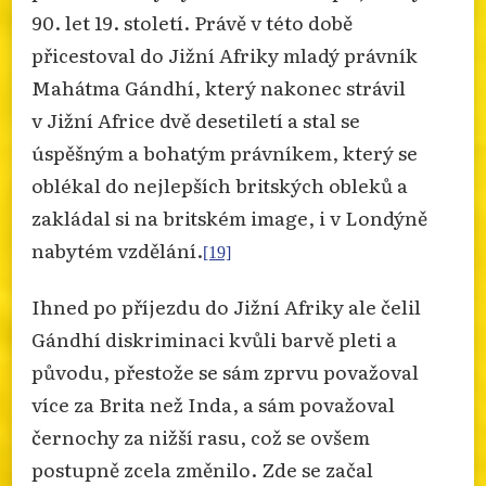
90. let 19. století. Právě v této době
přicestoval do Jižní Afriky mladý právník
Mahátma Gándhí, který nakonec strávil
v Jižní Africe dvě desetiletí a stal se
úspěšným a bohatým právníkem, který se
oblékal do nejlepších britských obleků a
zakládal si na britském image, i v Londýně
nabytém vzdělání.
[19]
Ihned po příjezdu do Jižní Afriky ale čelil
Gándhí diskriminaci kvůli barvě pleti a
původu, přestože se sám zprvu považoval
více za Brita než Inda, a sám považoval
černochy za nižší rasu, což se ovšem
postupně zcela změnilo. Zde se začal