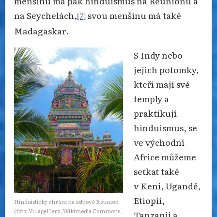
menšinu má pak hinduismus na Réunionu a
na Seychelách,
svou menšinu má také
[7]
Madagaskar.
S Indy nebo
jejich potomky,
kteří mají své
temply a
praktikují
hinduismus, se
ve východní
Africe můžeme
setkat také
v Keni, Ugandě,
Etiopii,
Hinduistický chrám na ostrově Réunion
(foto: VillageHero, Wikimedia Commons,
Tanzanii a