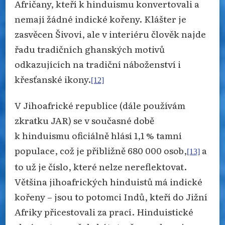
Afričany, kteří k hinduismu konvertovali a
nemají žádné indické kořeny. Klášter je
zasvěcen Šivovi, ale v interiéru člověk najde
řadu tradičních ghanských motivů
odkazujících na tradiční náboženství i
křesťanské ikony.
[12]
V Jihoafrické republice (dále používám
zkratku JAR) se v současné době
k hinduismu oficiálně hlásí 1,1 % tamní
populace, což je přibližně 680 000 osob,
a
[13]
to už je číslo, které nelze nereflektovat.
Většina jihoafrických hinduistů má indické
kořeny – jsou to potomci Indů, kteří do Jižní
Afriky přicestovali za prací. Hinduistické