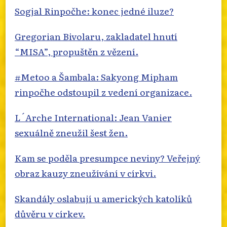
Sogjal Rinpočhe: konec jedné iluze?
Gregorian Bivolaru, zakladatel hnutí
“MISA”, propuštěn z vězení.
#Metoo a Šambala: Sakyong Mipham
rinpočhe odstoupil z vedení organizace.
L´Arche International: Jean Vanier
sexuálně zneužil šest žen.
Kam se poděla presumpce neviny? Veřejný
obraz kauzy zneužívání v církvi.
Skandály oslabují u amerických katolíků
důvěru v církev.