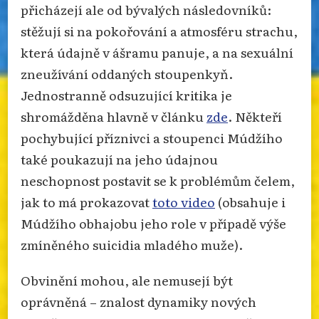
přicházejí ale od bývalých následovníků:
stěžují si na pokořování a atmosféru strachu,
která údajně v ášramu panuje, a na sexuální
zneužívání oddaných stoupenkyň.
Jednostranně odsuzující kritika je
shromážděna hlavně v článku
zde
. Někteří
pochybující příznivci a stoupenci Múdžího
také poukazují na jeho údajnou
neschopnost postavit se k problémům čelem,
jak to má prokazovat
toto video
(obsahuje i
Múdžího obhajobu jeho role v případě výše
zmíněného suicidia mladého muže).
Obvinění mohou, ale nemusejí být
oprávněná – znalost dynamiky nových