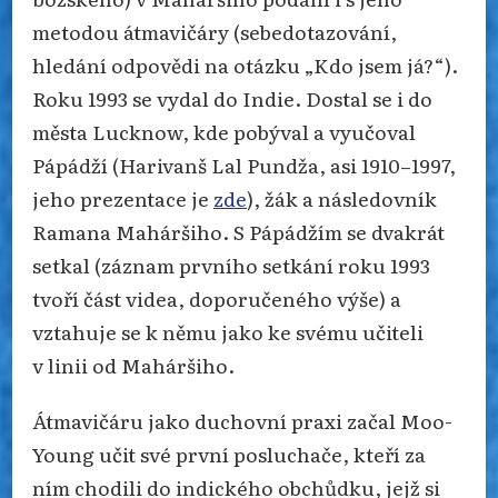
metodou átmavičáry (sebedotazování,
hledání odpovědi na otázku „Kdo jsem já?“).
Roku 1993 se vydal do Indie. Dostal se i do
města Lucknow, kde pobýval a vyučoval
Pápádží (Harivanš Lal Pundža, asi 1910–1997,
jeho prezentace je
zde
), žák a následovník
Ramana Maháršiho. S Pápádžím se dvakrát
setkal (záznam prvního setkání roku 1993
tvoří část videa, doporučeného výše) a
vztahuje se k němu jako ke svému učiteli
v linii od Maháršiho.
Átmavičáru jako duchovní praxi začal Moo-
Young učit své první posluchače, kteří za
ním chodili do indického obchůdku, jejž si