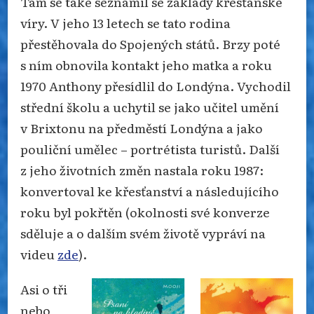
Tam se také seznámil se základy křesťanské
víry. V jeho 13 letech se tato rodina
přestěhovala do Spojených států. Brzy poté
s ním obnovila kontakt jeho matka a roku
1970 Anthony přesídlil do Londýna. Vychodil
střední školu a uchytil se jako učitel umění
v Brixtonu na předměstí Londýna a jako
pouliční umělec – portrétista turistů. Další
z jeho životních změn nastala roku 1987:
konvertoval ke křesťanství a následujícího
roku byl pokřtěn (okolnosti své konverze
sděluje a o dalším svém životě vypráví na
videu
zde
).
Asi o tři
nebo