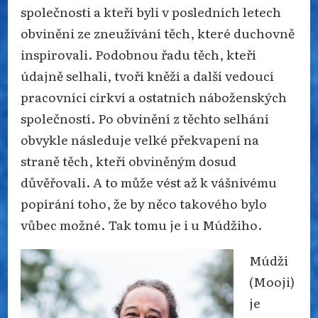
společnosti a kteří byli v posledních letech
obviněni ze zneužívání těch, které duchovně
inspirovali. Podobnou řadu těch, kteří
údajně selhali, tvoří kněží a další vedoucí
pracovníci církví a ostatních náboženských
společností. Po obvinění z těchto selhání
obvykle následuje velké překvapení na
straně těch, kteří obviněným dosud
důvěřovali. A to může vést až k vášnivému
popírání toho, že by něco takového bylo
vůbec možné. Tak tomu je i u Múdžiho.
Múdži
(Mooji)
je