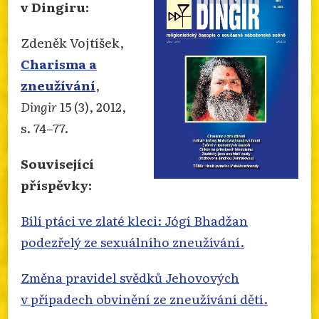
v Dingiru:
Zdeněk Vojtíšek,
Charisma a
zneužívání
,
Dingir
15 (3), 2012,
s. 74–77.
Související
příspěvky:
Bílí ptáci ve zlaté kleci: Jógí Bhadžan
podezřelý ze sexuálního zneužívání.
Změna pravidel svědků Jehovových
v případech obvinění ze zneužívání dětí.