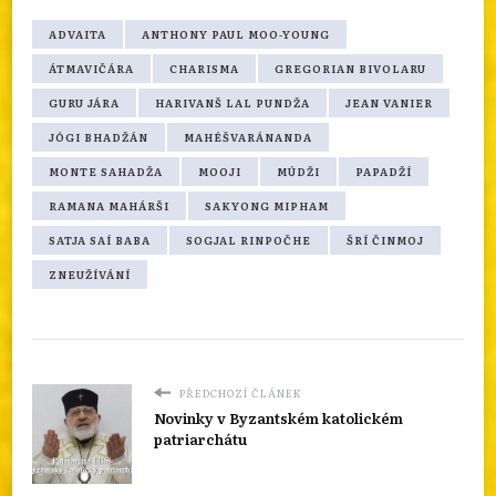
ADVAITA
ANTHONY PAUL MOO-YOUNG
ÁTMAVIČÁRA
CHARISMA
GREGORIAN BIVOLARU
GURU JÁRA
HARIVANŠ LAL PUNDŽA
JEAN VANIER
JÓGI BHADŽÁN
MAHÉŠVARÁNANDA
MONTE SAHADŽA
MOOJI
MÚDŽI
PAPADŽÍ
RAMANA MAHÁRŠI
SAKYONG MIPHAM
SATJA SAÍ BABA
SOGJAL RINPOČHE
ŠRÍ ČINMOJ
ZNEUŽÍVÁNÍ
PŘEDCHOZÍ ČLÁNEK
Novinky v Byzantském katolickém
patriarchátu