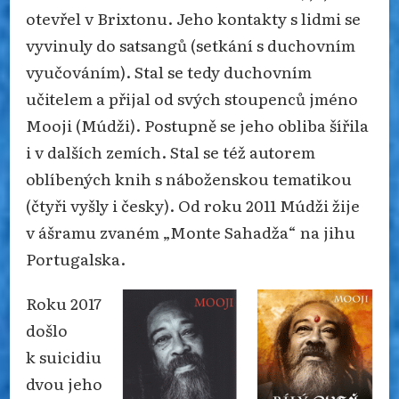
otevřel v Brixtonu. Jeho kontakty s lidmi se
vyvinuly do satsangů (setkání s duchovním
vyučováním). Stal se tedy duchovním
učitelem a přijal od svých stoupenců jméno
Mooji (Múdži). Postupně se jeho obliba šířila
i v dalších zemích. Stal se též autorem
oblíbených knih s náboženskou tematikou
(čtyři vyšly i česky). Od roku 2011 Múdži žije
v ášramu zvaném „Monte Sahadža“ na jihu
Portugalska.
Roku 2017
došlo
k suicidiu
dvou jeho