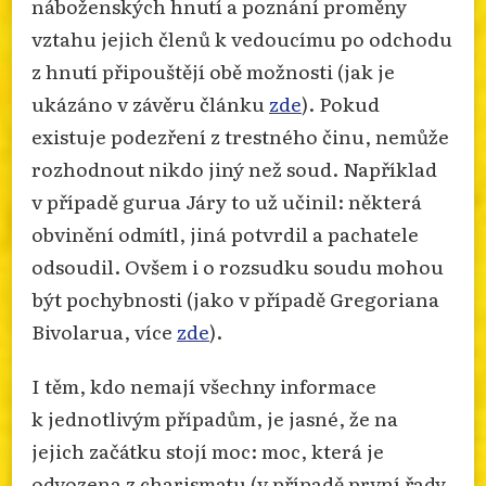
náboženských hnutí a poznání proměny
vztahu jejich členů k vedoucímu po odchodu
z hnutí připouštějí obě možnosti (jak je
ukázáno v závěru článku
zde
). Pokud
existuje podezření z trestného činu, nemůže
rozhodnout nikdo jiný než soud. Například
v případě gurua Járy to už učinil: některá
obvinění odmítl, jiná potvrdil a pachatele
odsoudil. Ovšem i o rozsudku soudu mohou
být pochybnosti (jako v případě Gregoriana
Bivolarua, více
zde
).
I těm, kdo nemají všechny informace
k jednotlivým případům, je jasné, že na
jejich začátku stojí moc: moc, která je
odvozena z charismatu (v případě první řady