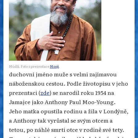
Múdži. Foto z prezentace
Mooji
.
duchovní jméno muže s velmi zajímavou
náboženskou cestou. Podle životopisu v jeho
prezentaci (
zde
) se narodil roku 1954 na
Jamajce jako Anthony Paul Moo-Young.
Jeho matka opustila rodinu a žila v Londýně,
a Anthony tak vyrůstal se svým otcem a
tetou, po náhlé smrti otce v rodině své tety.