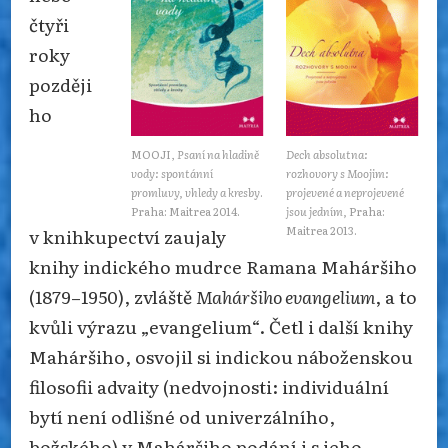
čtyři
roky
později
ho
MOOJI,
Psaní na hladině
Dech absolutna:
vody: spontánní
rozhovory s Moojim:
promluvy, vhledy a kresby
.
projevené a neprojevené
Praha: Maitrea 2014.
jsou jedním,
Praha:
Maitrea 2013.
v knihkupectví zaujaly
knihy indického mudrce Ramana Maháršiho
(1879–1950), zvláště
Maháršiho evangelium
, a to
kvůli výrazu „evangelium“. Četl i další knihy
Maháršiho, osvojil si indickou náboženskou
filosofii advaity (nedvojnosti: individuální
bytí není odlišné od univerzálního,
božského) v Maháršiho podání i s jeho