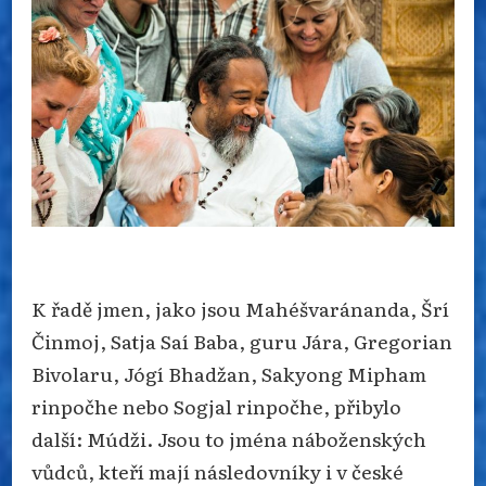
ZNEUŽÍVÁNÍ
K řadě jmen, jako jsou Mahéšvaránanda, Šrí
Činmoj, Satja Saí Baba, guru Jára, Gregorian
Bivolaru, Jógí Bhadžan, Sakyong Mipham
rinpočhe nebo Sogjal rinpočhe, přibylo
další: Múdži. Jsou to jména náboženských
vůdců, kteří mají následovníky i v české