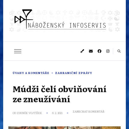
Náboženský
Sledujeme dění v pestrém světě náboženství
infoservis
ÚVAHY A KOMENTÁŘE
ZAHRANIČNÍ ZPRÁVY
Múdži čelí obviňování
ze zneužívání
NA
ZANECHAT KOMENTÁŘ
OD
ZDENĚK VOJTÍŠEK
6. 2. 2021
MÚDŽI
ČELÍ
OBVIŇOVÁNÍ
ZE