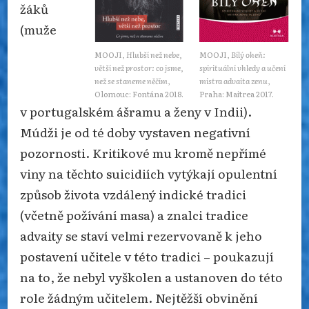
žáků
(muže
MOOJI,
Hlubší než nebe,
MOOJI,
Bílý oheň:
větší než prostor: co jsme,
spirituální vhledy a učení
než se staneme něčím
,
mistra advaita zenu
,
Olomouc: Fontána 2018.
Praha: Maitrea 2017.
v portugalském ášramu a ženy v Indii).
Múdži je od té doby vystaven negativní
pozornosti. Kritikové mu kromě nepřímé
viny na těchto suicidiích vytýkají opulentní
způsob života vzdálený indické tradici
(včetně požívání masa) a znalci tradice
advaity se staví velmi rezervovaně k jeho
postavení učitele v této tradici – poukazují
na to, že nebyl vyškolen a ustanoven do této
role žádným učitelem. Nejtěžší obvinění