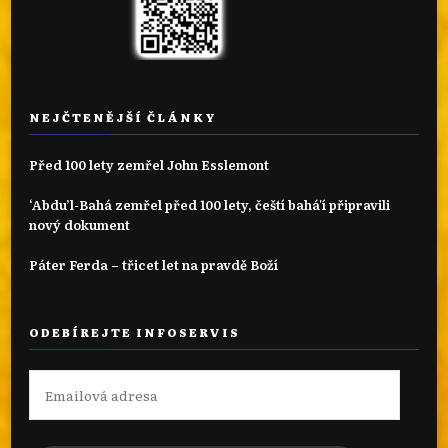
NEJČTENĚJŠÍ ČLÁNKY
Před 100 lety zemřel John Esslemont
‘Abdu’l-Bahá zemřel před 100 lety, čeští bahá'í připravili
nový dokument
Páter Ferda – třicet let na pravdě Boží
ODEBÍREJTE INFOSERVIS
Emailová
adresa