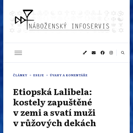
Náboženský
Sledujeme dění v pestrém světě náboženství
infoservis
ČLÁNKY
ESEJE
ÚVAHY A KOMENTÁŘE
Etiopská Lalibela:
kostely zapuštěné
v zemi a svatí muži
v růžových dekách