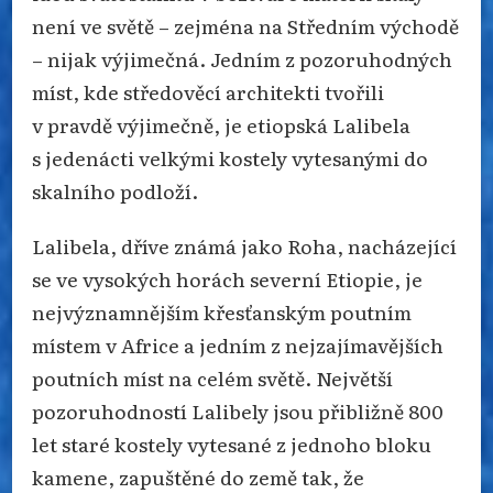
není ve světě – zejména na Středním východě
– nijak výjimečná. Jedním z pozoruhodných
míst, kde středověcí architekti tvořili
v pravdě výjimečně, je etiopská Lalibela
s jedenácti velkými kostely vytesanými do
skalního podloží.
Lalibela, dříve známá jako Roha, nacházející
se ve vysokých horách severní Etiopie, je
nejvýznamnějším křesťanským poutním
místem v Africe a jedním z nejzajímavějších
poutních míst na celém světě. Největší
pozoruhodností Lalibely jsou přibližně 800
let staré kostely vytesané z jednoho bloku
kamene, zapuštěné do země tak, že