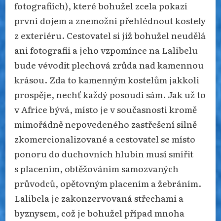
fotografiích), které bohužel zcela pokazí
první dojem a znemožní přehlédnout kostely
z exteriéru. Cestovatel si již bohužel neudělá
ani fotografii a jeho vzpomínce na Lalibelu
bude vévodit plechová zrůda nad kamennou
krásou. Zda to kamenným kostelům jakkoli
prospěje, nechť každý posoudí sám. Jak už to
v Africe bývá, místo je v současnosti kromě
mimořádně nepovedeného zastřešení silně
zkomercionalizované a cestovatel se místo
ponoru do duchovních hlubin musí smířit
s placením, obtěžováním samozvaných
průvodců, opětovným placením a žebráním.
Lalibela je zakonzervovaná střechami a
byznysem, což je bohužel případ mnoha