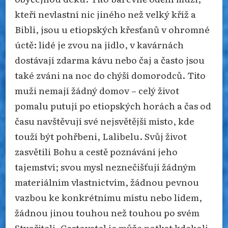
kteří nevlastní nic jiného než velký kříž a
Bibli, jsou u etiopských křesťanů v ohromné
úctě: lidé je zvou na jídlo, v kavárnách
dostávají zdarma kávu nebo čaj a často jsou
také zváni na noc do chýší domorodců. Tito
muži nemají žádný domov – celý život
pomalu putují po etiopských horách a čas od
času navštěvují své nejsvětější místo, kde
touží být pohřbeni, Lalibelu. Svůj život
zasvětili Bohu a cestě poznávání jeho
tajemství; svou mysl neznečišťují žádným
materiálním vlastnictvím, žádnou pevnou
vazbou ke konkrétnímu místu nebo lidem,
žádnou jinou touhou než touhou po svém
Stvořiteli. Cestovatel je může potkat kdekoli