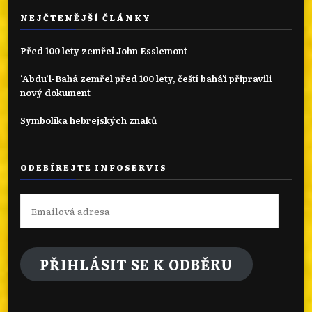
NEJČTENĚJŠÍ ČLÁNKY
Před 100 lety zemřel John Esslemont
‘Abdu’l-Bahá zemřel před 100 lety, čeští bahá'í připravili
nový dokument
Symbolika hebrejských znaků
ODEBÍREJTE INFOSERVIS
Emailová
adresa
PŘIHLÁSIT SE K ODBĚRU