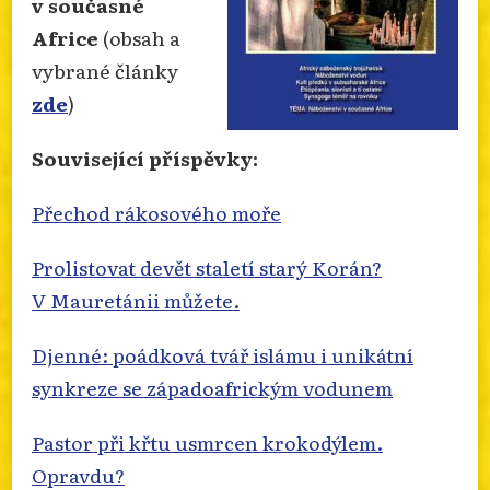
v současné
Africe
(obsah a
vybrané články
zde
)
Související příspěvky:
Přechod rákosového moře
Prolistovat devět staletí starý Korán?
V Mauretánii můžete.
Djenné: poádková tvář islámu i unikátní
synkreze se západoafrickým vodunem
Pastor při křtu usmrcen krokodýlem.
Opravdu?