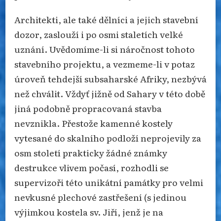
Architekti, ale také dělníci a jejich stavební
dozor, zaslouží i po osmi staletích velké
uznání. Uvědomíme-li si náročnost tohoto
stavebního projektu, a vezmeme-li v potaz
úroveň tehdejší subsaharské Afriky, nezbývá
než chválit. Vždyť jižně od Sahary v této době
jiná podobně propracovaná stavba
nevznikla. Přestože kamenné kostely
vytesané do skalního podloží neprojevily za
osm století prakticky žádné známky
destrukce vlivem počasí, rozhodli se
supervizoři této unikátní památky pro velmi
nevkusné plechové zastřešení (s jedinou
výjimkou kostela sv. Jiří, jenž je na