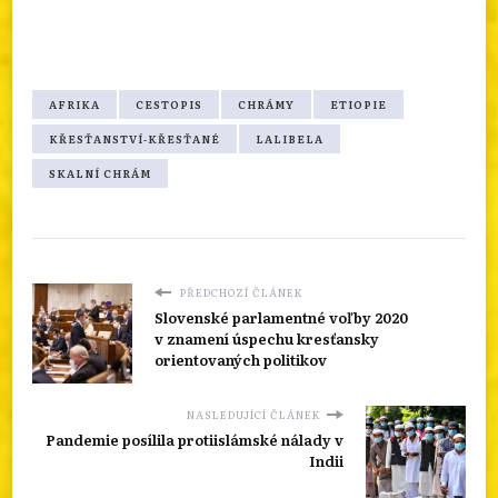
AFRIKA
CESTOPIS
CHRÁMY
ETIOPIE
KŘESŤANSTVÍ-KŘESŤANÉ
LALIBELA
SKALNÍ CHRÁM
PŘEDCHOZÍ ČLÁNEK
Slovenské parlamentné voľby 2020
v znamení úspechu kresťansky
orientovaných politikov
NASLEDUJÍCÍ ČLÁNEK
Pandemie posílila protiislámské nálady v
Indii