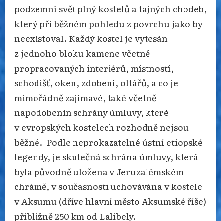
podzemní svět plný kostelů a tajných chodeb,
který při běžném pohledu z povrchu jako by
neexistoval. Každý kostel je vytesán
z jednoho bloku kamene včetně
propracovaných interiérů, místností,
schodišť, oken, zdobení, oltářů, a co je
mimořádně zajímavé, také včetně
napodobenin schrány úmluvy, které
v evropských kostelech rozhodně nejsou
běžné. Podle neprokazatelné ústní etiopské
legendy, je skutečná schrána úmluvy, která
byla původně uložena v Jeruzalémském
chrámě, v současnosti uchovávána v kostele
v Aksumu (dříve hlavní město Aksumské říše)
přibližně 250 km od Lalibely.