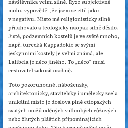
návštěvníka velmi silně. Ryze subjektivně
mohu vypovědět, že jsem se cítil jako
v negativu. Místo mě religionisticky silně
přitahovalo a teologicky naopak silně děsilo.
Jistě, podzemních kostelů je ve světě mnoho,
např. turecká Kappadokie se svými
jeskynními kostely je velmi známá, ale
Lalibela je něco jiného. To „něco“ musí
cestovatel zakusit osobně.
Toto pozoruhodné, nábožensky,
architektonicky, stavitelsky i umělecky zcela
unikátní místo je doslova plné etiopských
svatých mužů oděných v dlouhých růžových
nebo žlutých pláštích připomínajících
obyčejnou deku. Tito barevně odění muži,