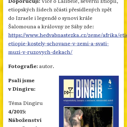
Doporučuji:
Více o Lalibele, severní Etiopii,
etiopských židech zčásti přesídlených zpět
do Izraele i legendě o synovi krále
Šalomouna a královny ze Sáby zde:
https://www.hedvabnastezka.cz/zeme/afrika/eti
etiopie-kostely-schovane-v-zemi-a-svati-
muzi-v-ruzovych-dekach/
Fotografie:
autor.
Psali jsme
v Dingiru:
Téma Dingiru
4/2015:
Náboženství