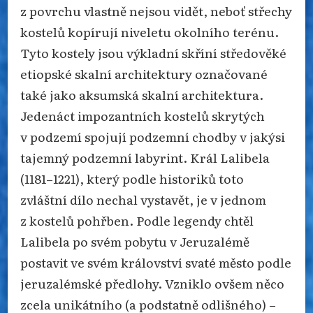
z povrchu vlastně nejsou vidět, neboť střechy
kostelů kopírují niveletu okolního terénu.
Tyto kostely jsou výkladní skříní středověké
etiopské skalní architektury označované
také jako aksumská skalní architektura.
Jedenáct impozantních kostelů skrytých
v podzemí spojují podzemní chodby v jakýsi
tajemný podzemní labyrint. Král Lalibela
(1181–1221), který podle historiků toto
zvláštní dílo nechal vystavět, je v jednom
z kostelů pohřben. Podle legendy chtěl
Lalibela po svém pobytu v Jeruzalémě
postavit ve svém království svaté město podle
jeruzalémské předlohy. Vzniklo ovšem něco
zcela unikátního (a podstatně odlišného) –