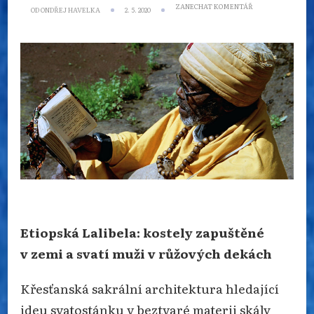
NA
ZANECHAT KOMENTÁŘ
OD
ONDŘEJ HAVELKA
2. 5. 2020
ETIOPSKÁ
LALIBELA:
KOSTELY
ZAPUŠTĚNÉ
V ZEMI
A
SVATÍ
MUŽI
V RŮŽOVÝCH
DEKÁCH
Etiopská Lalibela: kostely zapuštěné
v zemi a svatí muži v růžových dekách
Křesťanská sakrální architektura hledající
ideu svatostánku v beztvaré materii skály