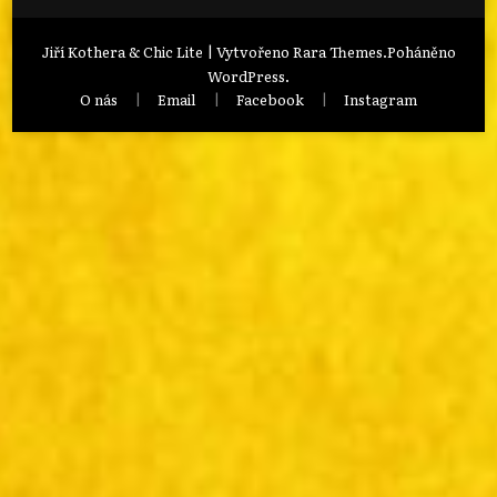
Jiří Kothera & Chic Lite | Vytvořeno
Rara Themes
.Poháněno
WordPress
.
O nás
Email
Facebook
Instagram