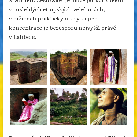
v rozlehlých etiopských velehorách,
v nížinách prakticky nikdy. Jejich
koncentrace je bezesporu nejvyšší právě
v Lalibele.