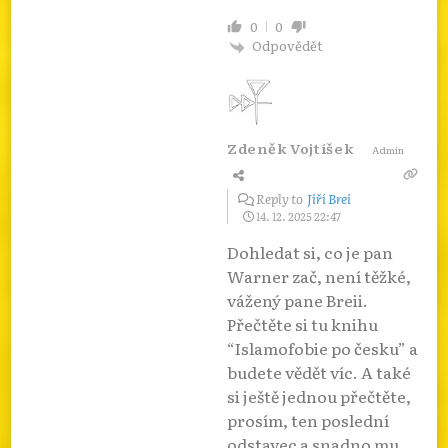
0
0
Odpovědět
Zdeněk Vojtíšek
Admin
Reply to
Jiří Brei
14. 12. 2025 22:47
Dohledat si, co je pan
Warner zač, není těžké,
vážený pane Breii.
Přečtěte si tu knihu
“Islamofobie po česku” a
budete vědět víc. A také
si ještě jednou přečtěte,
prosím, ten poslední
odstavec a snadno mu