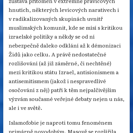
zůstává přítomen v extrémně pravicových
hnutích, některých levicových narativech i
v radikalizovaných skupinách uvnitř
muslimských komunit, kde se mísí s kritikou
izraelské politiky a někdy se od ní
nebezpečně daleko odklání až k démonizaci
Židů jako celku. A právě nedostatečné
rozlišování (až již záměrné, či nechtěné)
mezi kritikou státu Izrael, antisionismem a
antisemitismem (jakož i nespravedlivé
osočování z něj) patří k těm nejpalčivějším
výzvám současné veřejné debaty nejen u nás,
ale i ve světě.
Islamofobie je naproti tomu fenoménem
primárně novodobým. Masově se rozšířila