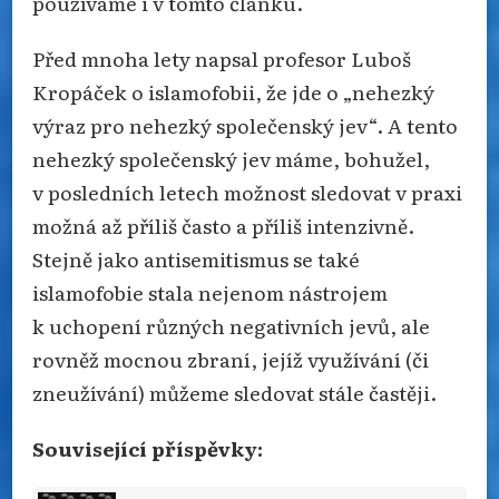
používáme i v tomto článku.
Před mnoha lety napsal profesor Luboš
Kropáček o islamofobii, že jde o „nehezký
výraz pro nehezký společenský jev“. A tento
nehezký společenský jev máme, bohužel,
v posledních letech možnost sledovat v praxi
možná až příliš často a příliš intenzivně.
Stejně jako antisemitismus se také
islamofobie stala nejenom nástrojem
k uchopení různých negativních jevů, ale
rovněž mocnou zbraní, jejíž využívání (či
zneužívání) můžeme sledovat stále častěji.
Související příspěvky: