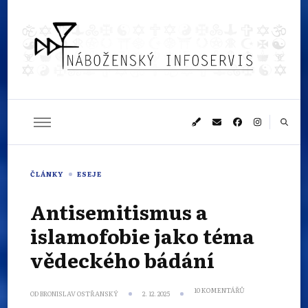
Náboženský
Sledujeme dění v pestrém světě náboženství
infoservis
ČLÁNKY
ESEJE
Antisemitismus a
islamofobie jako téma
vědeckého bádání
U
10 KOMENTÁŘŮ
OD
BRONISLAV OSTŘANSKÝ
2. 12. 2025
TEXTU