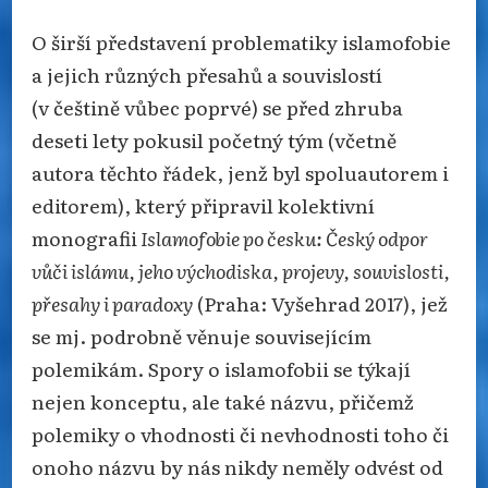
O širší představení problematiky islamofobie
a jejich různých přesahů a souvislostí
(v češtině vůbec poprvé) se před zhruba
deseti lety pokusil početný tým (včetně
autora těchto řádek, jenž byl spoluautorem i
editorem), který připravil kolektivní
monografii
Islamofobie po česku: Český odpor
vůči islámu, jeho východiska, projevy, souvislosti,
přesahy i paradoxy
(Praha: Vyšehrad 2017), jež
se mj. podrobně věnuje souvisejícím
polemikám. Spory o islamofobii se týkají
nejen konceptu, ale také názvu, přičemž
polemiky o vhodnosti či nevhodnosti toho či
onoho názvu by nás nikdy neměly odvést od