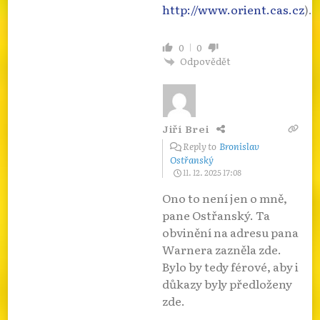
http://www.orient.cas.cz
).
0
0
Odpovědět
Jiří Brei
Reply to
Bronislav
Ostřanský
11. 12. 2025 17:08
Ono to není jen o mně,
pane Ostřanský. Ta
obvinění na adresu pana
Warnera zazněla zde.
Bylo by tedy férové, aby i
důkazy byly předloženy
zde.