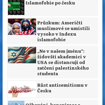
Islamofobie po česku
Průzkum: Američtí
muslimové se umístili
vysoko v Indexu
islamofobie
„Ne v našem jménu“:
židovští akademici v
USA se distancují od
zatčení palestinského
studenta
Růst antisemitismu v
Česku
Očkování, konspirace a