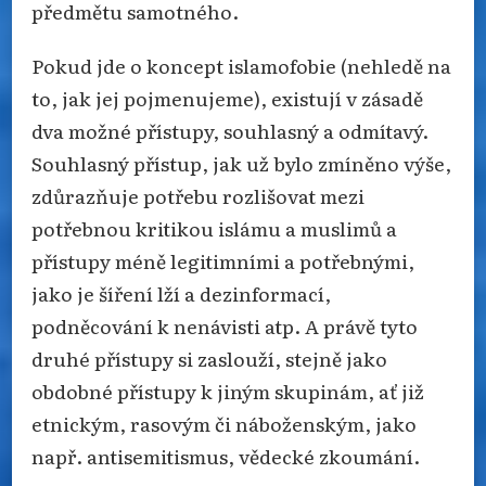
předmětu samotného.
Pokud jde o koncept islamofobie (nehledě na
to, jak jej pojmenujeme), existují v zásadě
dva možné přístupy, souhlasný a odmítavý.
Souhlasný přístup, jak už bylo zmíněno výše,
zdůrazňuje potřebu rozlišovat mezi
potřebnou kritikou islámu a muslimů a
přístupy méně legitimními a potřebnými,
jako je šíření lží a dezinformací,
podněcování k nenávisti atp. A právě tyto
druhé přístupy si zaslouží, stejně jako
obdobné přístupy k jiným skupinám, ať již
etnickým, rasovým či náboženským, jako
např. antisemitismus, vědecké zkoumání.