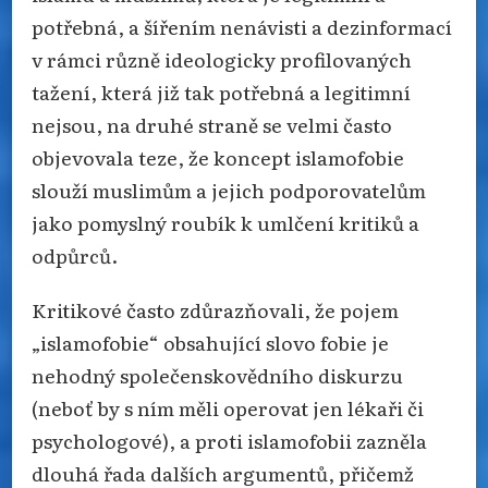
potřebná, a šířením nenávisti a dezinformací
v rámci různě ideologicky profilovaných
tažení, která již tak potřebná a legitimní
nejsou, na druhé straně se velmi často
objevovala teze, že koncept islamofobie
slouží muslimům a jejich podporovatelům
jako pomyslný roubík k umlčení kritiků a
odpůrců.
Kritikové často zdůrazňovali, že pojem
„islamofobie“ obsahující slovo fobie je
nehodný společenskovědního diskurzu
(neboť by s ním měli operovat jen lékaři či
psychologové), a proti islamofobii zazněla
dlouhá řada dalších argumentů, přičemž