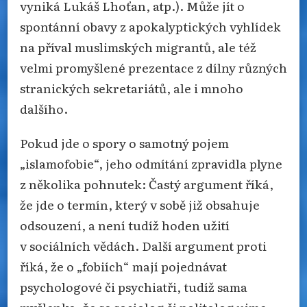
vyniká Lukáš Lhoťan, atp.). Může jít o
spontánní obavy z apokalyptických vyhlídek
na příval muslimských migrantů, ale též
velmi promyšlené prezentace z dílny různých
stranických sekretariátů, ale i mnoho
dalšího.
Pokud jde o spory o samotný pojem
„islamofobie“, jeho odmítání zpravidla plyne
z několika pohnutek: Častý argument říká,
že jde o termín, který v sobě již obsahuje
odsouzení, a není tudíž hoden užití
v sociálních vědách. Další argument proti
říká, že o „fobiích“ mají pojednávat
psychologové či psychiatři, tudíž sama