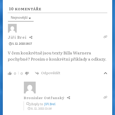
10
KOMENTÁŘE
Nejnovější
Jiří Brei
5. 12. 2025 18:17
V čem konkrétně jsou texty Billa Warnera
pochybné? Prosím o konkrétní příklady a odkazy.
Odpovědět
0
0
Bronislav Ostřanský
Reply to
Jiří Brei
8. 12. 2025 13:56