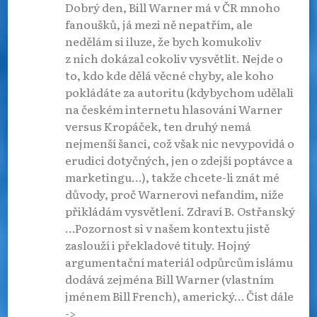
Dobrý den, Bill Warner má v ČR mnoho
fanoušků, já mezi ně nepatřím, ale
nedělám si iluze, že bych komukoliv
z nich dokázal cokoliv vysvětlit. Nejde o
to, kdo kde dělá věcné chyby, ale koho
pokládáte za autoritu (kdybychom udělali
na českém internetu hlasování Warner
versus Kropáček, ten druhý nemá
nejmenší šanci, což však nic nevypovídá o
erudici dotyčných, jen o zdejší poptávce a
marketingu…), takže chcete-li znát mé
důvody, proč Warnerovi nefandím, níže
přikládám vysvětlení. Zdraví B. Ostřanský
…Pozornost si v našem kontextu jistě
zaslouží i překladové tituly. Hojný
argumentační materiál odpůrcům islámu
dodává zejména Bill Warner (vlastním
jménem Bill French), americký
…
Číst dále
->