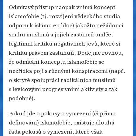
Odmítavý přístup naopak vnímá koncept
islamofobie (tj. rozvíjení vědeckého studia
odporu k islámu en bloc) jakožto nežádoucí
snahu muslimů a jejich zastánců umlčet
legitimní kritiku negativních jevů, které si
kritiku právem zasluhují. Dodejme rovnou,
že odmítání konceptu islamofobie se
nezřídka pojí s různými konspiracemi (např.
o skryté spolupráci radikálních muslimů
s levicovými progresivními aktivisty a tak
podobně).
Pokud jde o pokusy o vymezení (či přímo
definování) islamofobie, existuje dlouhá
řada pokusů o vymezení, které však