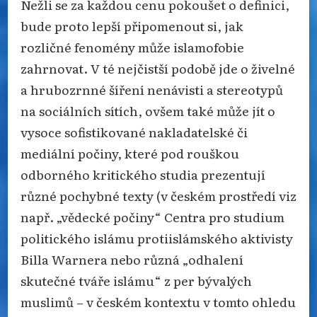
Nežli se za každou cenu pokoušet o definici,
bude proto lepší připomenout si, jak
rozličné fenomény může islamofobie
zahrnovat. V té nejčistší podobě jde o živelné
a hrubozrnné šíření nenávisti a stereotypů
na sociálních sítích, ovšem také může jít o
vysoce sofistikované nakladatelské či
mediální počiny, které pod rouškou
odborného kritického studia prezentují
různé pochybné texty (v českém prostředí viz
např. „vědecké počiny“ Centra pro studium
politického islámu protiislámského aktivisty
Billa Warnera nebo různá „odhalení
skutečné tváře islámu“ z per bývalých
muslimů – v českém kontextu v tomto ohledu