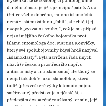
myšlenka, že se sociolog či politolog ujme
daného tématu je již z principu špatně. A do
třetice všeho dobrého, mnoho islamofobů
nemá z islámu žádnou „fobii“, ale chtějí jej
naopak „vyzvat na souboj“, což je mj. případ
nejznámějšího českého bojovníka proti
islámu entomologa doc. Martina Konvičky,
který své spolubojovníky kdysi hrdě nazýval
„islamoklasty“. Byla navržena řada jiných
názvů (v českém prostředí šlo např. o
antiislamisty a antiislamismus) ale žádný se
neujal tak dobře jako islamofobie, která
tudíž (přes veškeré výtky k tomuto pojmu
směřované) představuje nejčastější, a
především dostatečně zaužívaný termín, jejž