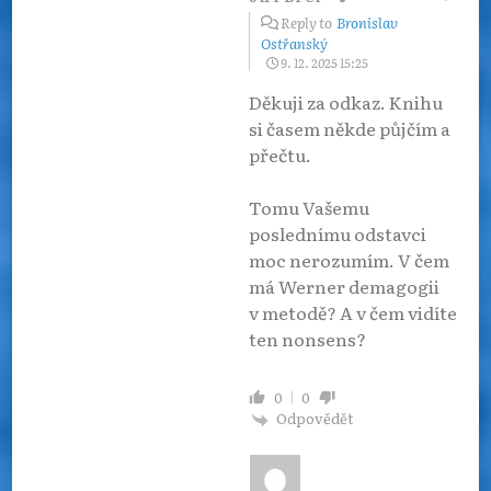
Reply to
Bronislav
Ostřanský
9. 12. 2025 15:25
Děkuji za odkaz. Knihu
si časem někde půjčím a
přečtu.
Tomu Vašemu
poslednímu odstavci
moc nerozumím. V čem
má Werner demagogii
v metodě? A v čem vidíte
ten nonsens?
0
0
Odpovědět