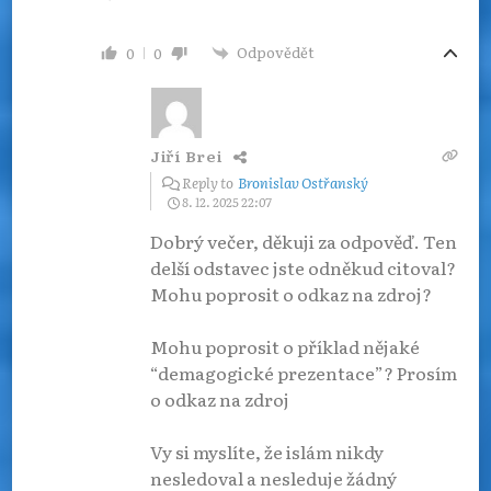
Odpovědět
0
0
Jiří Brei
Reply to
Bronislav Ostřanský
8. 12. 2025 22:07
Dobrý večer, děkuji za odpověď. Ten
delší odstavec jste odněkud citoval?
Mohu poprosit o odkaz na zdroj?
Mohu poprosit o příklad nějaké
“demagogické prezentace”? Prosím
o odkaz na zdroj
Vy si myslíte, že islám nikdy
nesledoval a nesleduje žádný