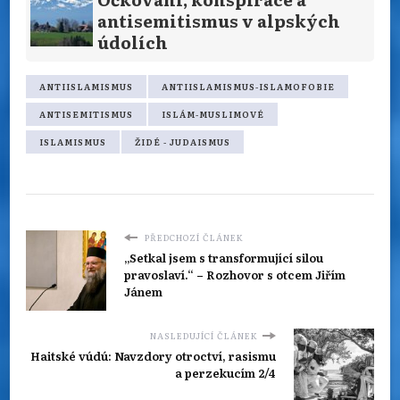
antisemitismus v alpských
údolích
ANTIISLAMISMUS
ANTIISLAMISMUS-ISLAMOFOBIE
ANTISEMITISMUS
ISLÁM-MUSLIMOVÉ
ISLAMISMUS
ŽIDÉ - JUDAISMUS
PŘEDCHOZÍ ČLÁNEK
„Setkal jsem s transformující silou
pravoslaví.“ – Rozhovor s otcem Jiřím
Jánem
NASLEDUJÍCÍ ČLÁNEK
Haitské vúdú: Navzdory otroctví, rasismu
a perzekucím 2/4