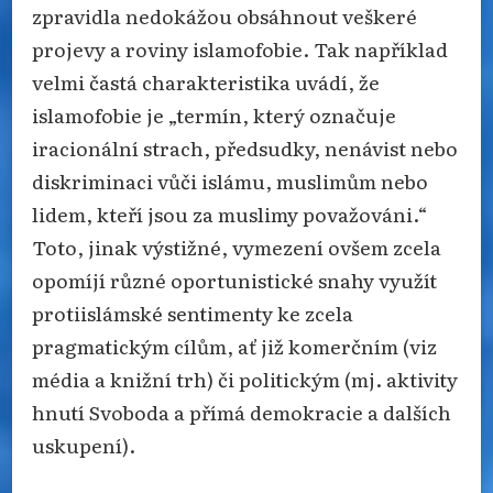
zpravidla nedokážou obsáhnout veškeré
projevy a roviny islamofobie. Tak například
velmi častá charakteristika uvádí, že
islamofobie je „termín, který označuje
iracionální strach, předsudky, nenávist nebo
diskriminaci vůči islámu, muslimům nebo
lidem, kteří jsou za muslimy považováni.“
Toto, jinak výstižné, vymezení ovšem zcela
opomíjí různé oportunistické snahy využít
protiislámské sentimenty ke zcela
pragmatickým cílům, ať již komerčním (viz
média a knižní trh) či politickým (mj. aktivity
hnutí Svoboda a přímá demokracie a dalších
uskupení).