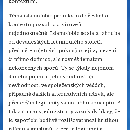
kontextům.
Téma islamofobie pronikalo do českého
kontextu pozvolna a zároveň
nejednoznačně. Islamofobie se stala, zhruba
od devadesátých let minulého století,
předmětem četných pokusů o její vymezení
či přímo definice, ale rovněž tématem
nekonečných sporů. Ty se týkaly nejenom
daného pojmu a jeho vhodnosti či
nevhodnosti ve společenských vědách,
případně dalších alternativních názvů, ale
především legitimity samotného konceptu. A
tak zatímco z jedné strany zaznívaly hlasy, že
je zapotřebí bedlivě rozlišovat mezi kritikou
islámu a muslimů, která je legitimní a