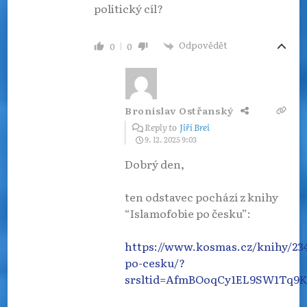
politický cíl?
Odpovědět
0
0
Bronislav Ostřanský
Reply to
Jiří Brei
9. 12. 2025 9:03
Dobrý den,
ten odstavec pochází z knihy
“Islamofobie po česku”:
https://www.kosmas.cz/knihy/234
po-cesku/?
srsltid=AfmBOoqCy1EL9SW1T