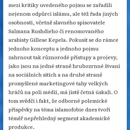
mezi kritiky uvedeného pojmu se zařadili
nejenom odpůrci islámu, ale též řada jiných
osobností, včetně slavného spisovatele
Salmana Rushdieho či renomovaného
arabisty Gillese Kepela. Pokusit se do rámce
jednoho konceptu a jednoho pojmu
zahrnout tak různorodé přístupy a projevy,
jako jsou na jedné straně hrubozrnné štvaní
na sociálních sítích a na druhé straně
promyšlené marketingové tahy velkých
hráčů na poli médií, má jistě četná úskalí. O
tom svědčí i fakt, že odborné polemické
příspěvky na téma islamofobie dnes tvoří
téměř nepřehledný segment akademické
produkce.