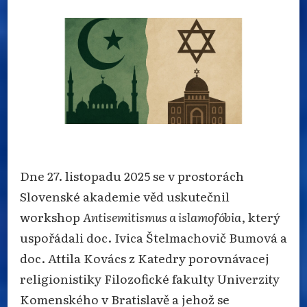
S
NÁZVEM
ANTISEMITISMUS
A
ISLAMOFOBIE
JAKO
TÉMA
VĚDECKÉHO
BÁDÁNÍ
Dne 27. listopadu 2025 se v prostorách
Slovenské akademie věd uskutečnil
workshop
Antisemitismus a islamofóbia
, který
uspořádali doc. Ivica Štelmachovič Bumová a
doc. Attila Kovács z Katedry porovnávacej
religionistiky Filozofické fakulty Univerzity
Komenského v Bratislavě a jehož se