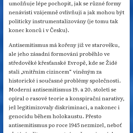
umožňuje lépe pochopit, jak se různé formy
nenávisti vzájemně ovlivňují a jak mohou být
politicky instrumentalizovány (je tomu tak
konec konců i v Česku).
Antisemitismus má kořeny již ve starověku,
ale jeho zásadní formování proběhlo ve
středověké křesťanské Evropě, kde se Židé
stali „vnitřním cizincem“ viněným za
historické i současné problémy společnosti.
Moderní antisemitismus 19. a 20. století se
opíral o rasové teorie a konspirační narativy,
jež legitimizovaly diskriminaci, a nakonec i
genocidu během holokaustu. Přesto
antisemitismus po roce 1945 nezmizel, neboť