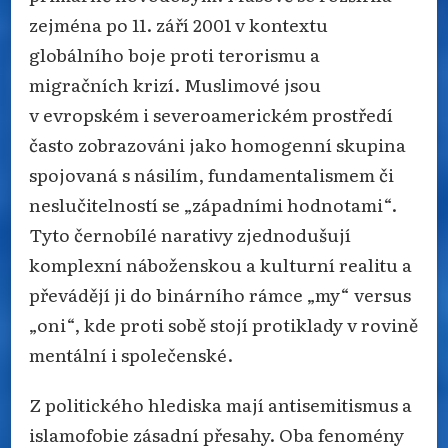
zejména po 11. září 2001 v kontextu
globálního boje proti terorismu a
migračních krizí. Muslimové jsou
v evropském i severoamerickém prostředí
často zobrazováni jako homogenní skupina
spojovaná s násilím, fundamentalismem či
neslučitelností se „západními hodnotami“.
Tyto černobílé narativy zjednodušují
komplexní náboženskou a kulturní realitu a
převádějí ji do binárního rámce „my“ versus
„oni“, kde proti sobě stojí protiklady v rovině
mentální i společenské.
Z politického hlediska mají antisemitismus a
islamofobie zásadní přesahy. Oba fenomény