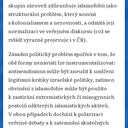
skupin zároveň zdůrazňuje islamofobii jako
strukturální problém, který souvisí
s kolonialismem a nerovností, a odmítá její
normalizaci ve veřejném diskursu (což se
zvlášť výrazně projevuje i v ČR).
Zásadní politický problém spočívá v tom, že
obě formy nenávisti lze instrumentalizovat:
antisemitismus může být zneužit k umlčení
legitimní kritiky izraelské politiky, zatímco
obvinění z islamofobie může být použito
k zastírání extremistických či misogynních
postojů některých islamistických aktérů.
V obou případech dochází k polarizaci
veřejné debaty a k zatemnění skutečných