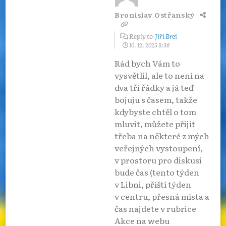
Bronislav Ostřanský
Reply to
Jiří Brei
10. 12. 2025 8:36
Rád bych Vám to
vysvětlil, ale to není na
dva tři řádky a já teď
bojuju s časem, takže
kdybyste chtěl o tom
mluvit, můžete přijít
třeba na některé z mých
veřejných vystoupení,
v prostoru pro diskusi
bude čas (tento týden
v Libni, příští týden
v centru, přesná místa a
čas najdete v rubrice
Akce na webu