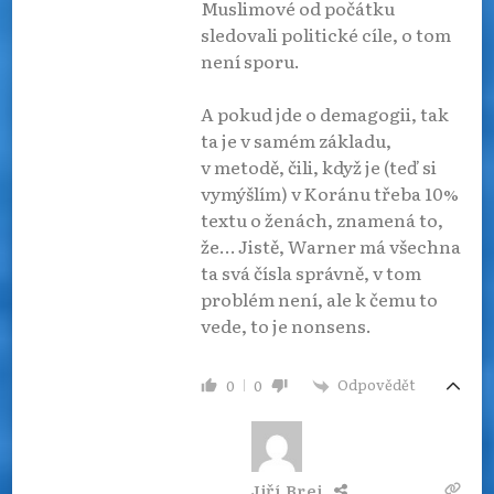
Muslimové od počátku
sledovali politické cíle, o tom
není sporu.
A pokud jde o demagogii, tak
ta je v samém základu,
v metodě, čili, když je (teď si
vymýšlím) v Koránu třeba 10%
textu o ženách, znamená to,
že… Jistě, Warner má všechna
ta svá čísla správně, v tom
problém není, ale k čemu to
vede, to je nonsens.
Odpovědět
0
0
Jiří Brei