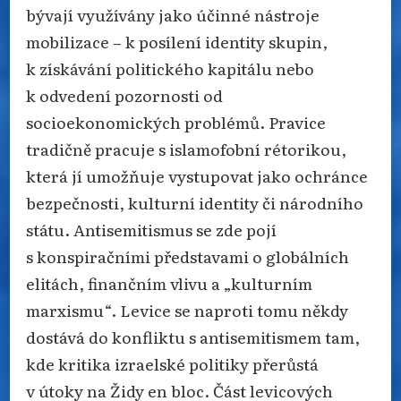
bývají využívány jako účinné nástroje
mobilizace – k posílení identity skupin,
k získávání politického kapitálu nebo
k odvedení pozornosti od
socioekonomických problémů. Pravice
tradičně pracuje s islamofobní rétorikou,
která jí umožňuje vystupovat jako ochránce
bezpečnosti, kulturní identity či národního
státu. Antisemitismus se zde pojí
s konspiračními představami o globálních
elitách, finančním vlivu a „kulturním
marxismu“. Levice se naproti tomu někdy
dostává do konfliktu s antisemitismem tam,
kde kritika izraelské politiky přerůstá
v útoky na Židy en bloc. Část levicových