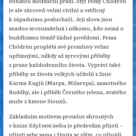
bohatou meditační praxi. Styl Pemy Chödrön
je ale zároveň velmi civilní a vstřícný
k západnímu posluchači. Její slova jsou
snadno srozumitelná i někomu, kdo nemá o
buddhismu téměř žádné povědomí. Pema
Chödrön proplétá své promluvy velmi
upřímnými, někdy až syrovými příběhy
z praxe každodenního života. Vypráví také
příběhy ze života velkých učitelů z linie
Karma Kagjü (Marpa, Milarepa), samotného
Buddhy, ale i příběh Černého jelena, svatého
muže z kmene Siouxů.
Základním motivem promluv shrnutých
v knize
Když není úniku
je především přijetí –
přijetí sebe sama i života se vším, co přináší.