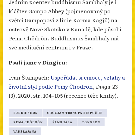
Jedním z center buddhismu Šambhaly je i
klášter Gampo Abbey (pojmenovaný po
světci Gampopovi z linie Karma Kagjü) na
ostrově Nové Skotsko v Kanadě, kde působí
Pema Chödrön. Buddhismus Šambhaly má
své meditační centrum i v Praze.
Psali jsme v Dingiru:
Ivan Štampach:
Uspořádat si emoce, vztahy a
životní styl podle Pemy Čhödrön
,
Dingir
23
(3), 2020, str. 104–105 (recenze téže knihy).
BUDDHISMUS
CHÖGJAM TRUNGPA RINPOČHE
PEMA CHÖDRÖN
ŠAMBHALA
TONGLEN
VADŽRAJÁNA