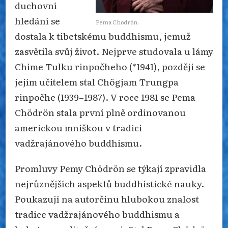
duchovní
hledání se
Pema Chödrön.
dostala k tibetskému buddhismu, jemuž
zasvětila svůj život. Nejprve studovala u lámy
Chime Tulku rinpočheho (*1941), později se
jejím učitelem stal Chögjam Trungpa
rinpočhe (1939–1987). V roce 1981 se Pema
Chödrön stala první plně ordinovanou
americkou mniškou v tradici
vadžrajánového buddhismu.
Promluvy Pemy Chödrön se týkají zpravidla
nejrůznějších aspektů buddhistické nauky.
Poukazují na autorčinu hlubokou znalost
tradice vadžrajánového buddhismu a