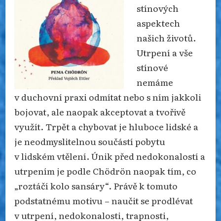
stínových
aspektech
našich životů.
Utrpení a vše
stínové
nemáme
v duchovní praxi odmítat nebo s ním jakkoli
bojovat, ale naopak akceptovat a tvořivě
využít. Trpět a chybovat je hluboce lidské a
je neodmyslitelnou součástí pobytu
v lidském vtělení. Únik před nedokonalostí a
utrpením je podle Chödrön naopak tím, co
„roztáčí kolo sansáry“. Právě k tomuto
podstatnému motivu – naučit se prodlévat
v utrpení, nedokonalosti, trapnosti,