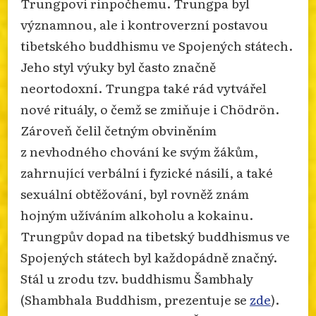
Trungpovi rinpočhemu. Trungpa byl
významnou, ale i kontroverzní postavou
tibetského buddhismu ve Spojených státech.
Jeho styl výuky byl často značně
neortodoxní. Trungpa také rád vytvářel
nové rituály, o čemž se zmiňuje i Chödrön.
Zároveň čelil četným obviněním
z nevhodného chování ke svým žákům,
zahrnující verbální i fyzické násilí, a také
sexuální obtěžování, byl rovněž znám
hojným užíváním alkoholu a kokainu.
Trungpův dopad na tibetský buddhismus ve
Spojených státech byl každopádně značný.
Stál u zrodu tzv. buddhismu Šambhaly
(Shambhala Buddhism, prezentuje se
zde
).