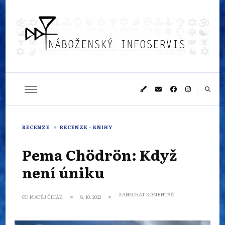
Náboženský
Sledujeme dění v pestrém světě náboženství
infoservis
RECENZE
RECENZE - KNIHY
Pema Chödrön: Když
není úniku
NA
ZANECHAT KOMENTÁŘ
OD
MATĚJ ČIHÁK
8. 10. 2022
PEMA
CHÖDRÖN:
KDYŽ
NENÍ