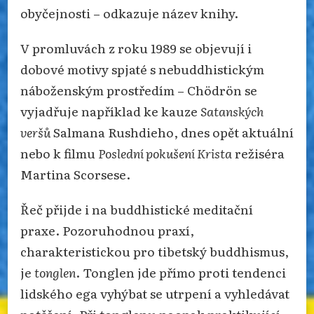
obyčejnosti – odkazuje název knihy.
V promluvách z roku 1989 se objevují i
dobové motivy spjaté s nebuddhistickým
náboženským prostředím – Chödrön se
vyjadřuje například ke kauze
Satanských
veršů
Salmana Rushdieho, dnes opět aktuální
nebo k filmu
Poslední pokušení Krista
režiséra
Martina Scorsese.
Řeč přijde i na buddhistické meditační
praxe. Pozoruhodnou praxí,
charakteristickou pro tibetský buddhismus,
je
tonglen
. Tonglen jde přímo proti tendenci
lidského ega vyhýbat se utrpení a vyhledávat
potěšení. Při tonglenu naopak praktikující