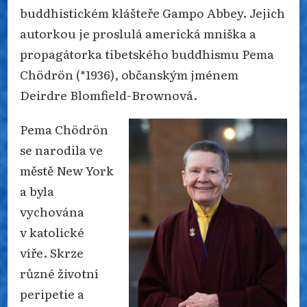
buddhistickém klášteře Gampo Abbey. Jejich
autorkou je proslulá americká mniška a
propagátorka tibetského buddhismu Pema
Chödrön (*1936), občanským jménem
Deirdre Blomfield-Brownová.
Pema Chödrön
se narodila ve
městě New York
a byla
vychována
v katolické
víře. Skrze
různé životní
peripetie a