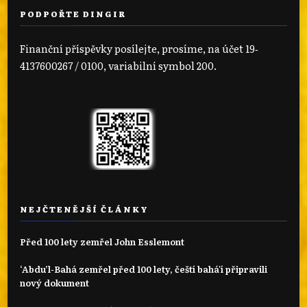
PODPOŘTE DINGIR
Finanční příspěvky posílejte, prosíme, na účet 19‐
4137600267 / 0100, variabilní symbol 200.
NEJČTENĚJŠÍ ČLÁNKY
Před 100 lety zemřel John Esslemont
‘Abdu’l-Bahá zemřel před 100 lety, čeští bahá'í připravili
nový dokument