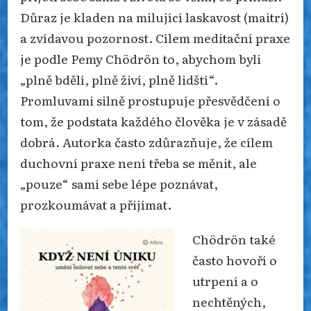
Důraz je kladen na milující laskavost (maitrí)
a zvídavou pozornost. Cílem meditační praxe
je podle Pemy Chödrön to, abychom byli
„plně bdělí, plně živí, plně lidští“.
Promluvami silně prostupuje přesvědčení o
tom, že podstata každého člověka je v zásadě
dobrá. Autorka často zdůrazňuje, že cílem
duchovní praxe není třeba se měnit, ale
„pouze“ sami sebe lépe poznávat,
prozkoumávat a přijímat.
Chödrön také
často hovoří o
utrpení a o
nechtěných,