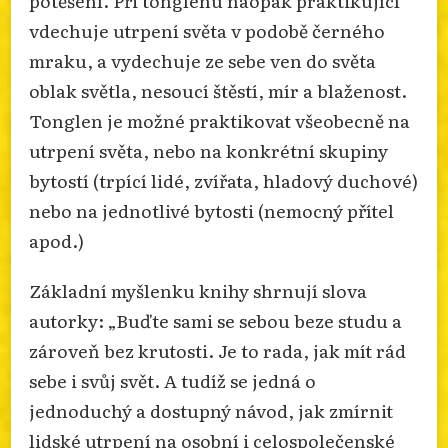
vdechuje utrpení světa v podobě černého
mraku, a vydechuje ze sebe ven do světa
oblak světla, nesoucí štěstí, mír a blaženost.
Tonglen je možné praktikovat všeobecně na
utrpení světa, nebo na konkrétní skupiny
bytostí (trpící lidé, zvířata, hladový duchové)
nebo na jednotlivé bytosti (nemocný přítel
apod.)
Základní myšlenku knihy shrnují slova
autorky: „Buďte sami se sebou beze studu a
zároveň bez krutosti. Je to rada, jak mít rád
sebe i svůj svět. A tudíž se jedná o
jednoduchý a dostupný návod, jak zmírnit
lidské utrpení na osobní i celospolečenské