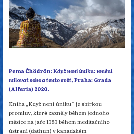
ÚNIKU
Pema Čhödrön:
Když není úniku: umění
milovat sebe a tento svět
, Praha: Grada
(Alferia) 2020.
Kniha „Když není úniku“ je sbírkou
promluv, které zazněly během jednoho
měsíce na jaře 1989 během meditačního
ústraní (dathun) v kanadském