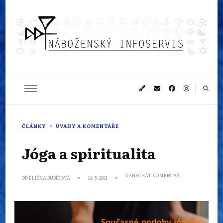
Náboženský
Sledujeme dění v pestrém světě náboženství
infoservis
ČLÁNKY
ÚVAHY A KOMENTÁŘE
Jóga a spiritualita
NA
ZANECHAT KOMENTÁŘ
OD
ELIŠKA BUBÍKOVÁ
19. 5. 2021
JÓGA
A
SPIRITUALITA