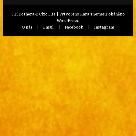
Jiří Kothera & Chic Lite | Vytvořeno
Rara Themes
.Poháněno
WordPress
.
O nás
Email
Facebook
Instagram