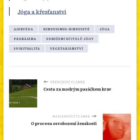
Jóga a křesťanství
AJURVÉDA
HINDUISMUS-HINDUISTÉ
JÓGA
PRÁNÁJÁMA
SDRUŽENÍ UČITELŮ JÓGY
SPIRITUALITA
VEGETARIÁNSTVÍ
PŘEDCHOZÍ ČLÁNEK
Cesta za modrým pasáčkem krav
NASLEDUJÍCÍ ČLÁNEK
O procesu osvobození ženskosti