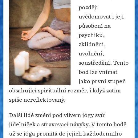
později
uvědomovat i její
působení na
psychiku,
zklidnění,
uvolnění,
soustředění. Tento
bod lze vnímat
jako první stupeň
obsahující spirituální rozměr, i když zatím
spíše nereflektovaný.
Další lidé změní pod vlivem jógy svůj
jídelníček a stravovací návyky. V tomto bodě
už se jóga promítá do jejich každodenního