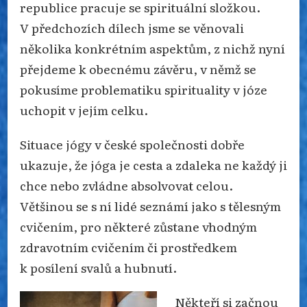
republice pracuje se spirituální složkou.
V předchozích dílech jsme se věnovali
několika konkrétním aspektům, z nichž nyní
přejdeme k obecnému závěru, v němž se
pokusíme problematiku spirituality v józe
uchopit v jejím celku.
Situace jógy v české společnosti dobře
ukazuje, že jóga je cesta a zdaleka ne každý ji
chce nebo zvládne absolvovat celou.
Většinou se s ní lidé seznámí jako s tělesným
cvičením, pro některé zůstane vhodným
zdravotním cvičením či prostředkem
k posílení svalů a hubnutí.
Někteří si začnou