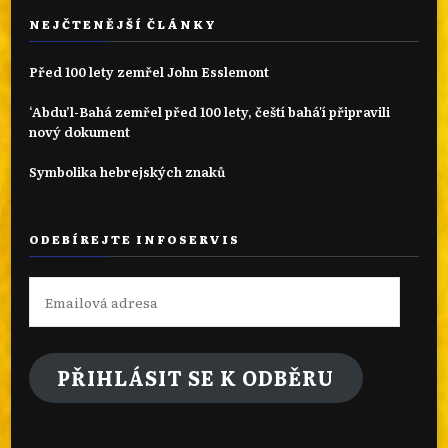
NEJČTENĚJŠÍ ČLÁNKY
Před 100 lety zemřel John Esslemont
‘Abdu’l-Bahá zemřel před 100 lety, čeští bahá'í připravili
nový dokument
Symbolika hebrejských znaků
ODEBÍREJTE INFOSERVIS
Emailová
adresa
PŘIHLÁSIT SE K ODBĚRU