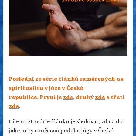
Poslední ze série článků zaměřených na
spiritualitu v józe v České
republice.
První je
zde
, druhý
zde
a třetí
zde
.
Cílem této série článků je sledovat, zda a do
jaké míry současná podoba jógy v České