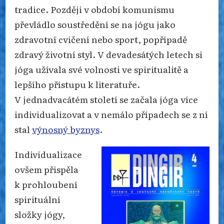
tradice. Později v období komunismu
převládlo soustředění se na jógu jako
zdravotní cvičení nebo sport, popřípadě
zdravý životní styl. V devadesátých letech si
jóga užívala své volnosti ve spiritualitě a
lepšího přístupu k literatuře.
V jednadvacátém století se začala jóga více
individualizovat a v nemálo případech se z ní
stal
výnosný byznys
.
Individualizace
ovšem přispěla
k prohloubení
spirituální
složky jógy,