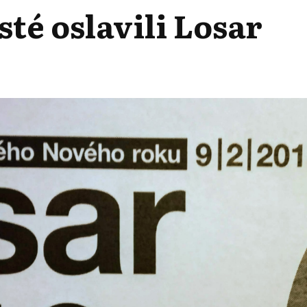
té oslavili Losar
TŠTÍ
HISTÉ
VILI
AR