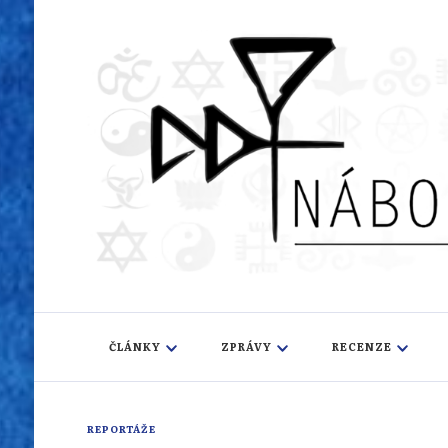
Náboženský i
Sledujeme dění v pestrém světě náboženství
ČLÁNKY
ZPRÁVY
RECENZE
REPORTÁŽE