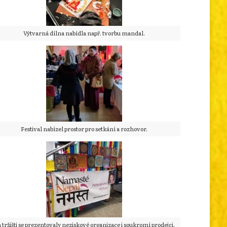
Výtvarná dílna nabídla např. tvorbu mandal.
Festival nabízel prostor pro setkání a rozhovor.
 tržišti se prezentovaly neziskové organizace i soukromí prodejci.