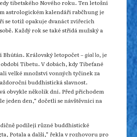
tedy tibetského Nového roku. Ten letošní
ním astrologickém kalendáři rabčhung je
se totiž opakuje dvanáct zvířecích
 sobě. Každý rok se také střídá mužský a
tví Bhútán. Královský letopočet –
gial lo
, je
 období Tibetu. V dobách, kdy Tibeťané
ali velké množství vonných tyčinek za
každoroční buddhistická slavnost.
trvá obvykle několik dní. Před příchodem
kle jeden den,“ dočetli se návštěvníci na
adičně podílejí různé buddhistické
a, Potala a další,” řekla v rozhovoru pro