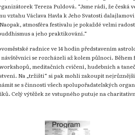
rganizátorek Tereza Puldová. “Jsme rádi, že česká v
mu vztahu Václava Havla k Jeho Svatosti dalajlamov
 Naopak, atmosféra festivalu je pokaždé velmi rado
buddhismus a jeho praktikování.“
ovoměstské radnice ve 14 hodin představením astrol
návštěvníci se rozcházeli až kolem půlnoci. Během 
 workshopů, meditačních cvičení, hudebních a taneč
stvení. Na „tržišti“ si pak mohli zakoupit nejrůzněj
známit se s činností všech spolupořadatelských organi
íků. Celý výtěžek ze vstupného putuje na charitativ