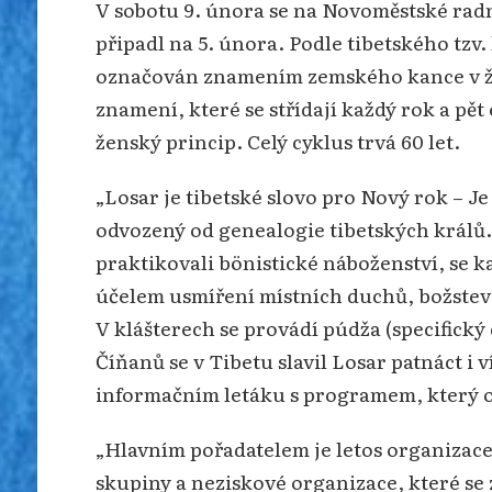
V sobotu 9. února se na Novoměstské radni
připadl na 5. února. Podle tibetského tzv
označován znamením zemského kance v žen
znamení, které se střídají každý rok a pě
ženský princip. Celý cyklus trvá 60 let.
„Losar je tibetské slovo pro Nový rok – Je
odvozený od genealogie tibetských králů
praktikovali bönistické náboženství, se 
účelem usmíření místních duchů, božstev 
V klášterech se provádí púdža (specifický
Číňanů se v Tibetu slavil Losar patnáct i v
informačním letáku s programem, který o
„Hlavním pořadatelem je letos organizac
skupiny a neziskové organizace, které se 