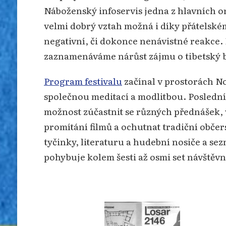
Náboženský infoservis jedna z hlavních o
velmi dobrý vztah možná i díky přátelské
negativní, či dokonce nenávistné reakce.
zaznamenáváme nárůst zájmu o tibetský 
Program festivalu
začínal v prostorách N
společnou meditací a modlitbou. Poslední 
možnost zúčastnit se různých přednášek,
promítání filmů a ochutnat tradiční občer
tyčinky, literaturu a hudební nosiče a se
pohybuje kolem šesti až osmi set návštěvn