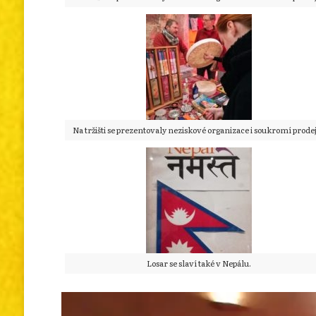
Na tržišti se prezentovaly neziskové organizace i soukromí prodej
Losar se slaví také v Nepálu.
Video