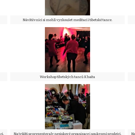
Návštěvníci si mohli vyzkoušet meditaci i tibetské tance.
Workshop tibetských tanců Khaita
ci.
Na tržišti se prezentovaly neziskové organizace i soukromí prodejci.
Na