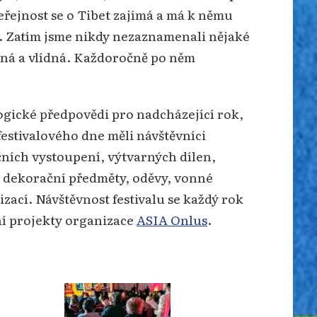
eřejnost se o Tibet zajímá a má k němu
i. Zatím jsme nikdy nezaznamenali nějaké
stná a vlídná. Každoročně po něm
ogické předpovědi pro nadcházející rok,
festivalového dne měli návštěvníci
ních vystoupení, výtvarných dílen,
ší dekorační předměty, oděvy, vonné
zací. Návštěvnost festivalu se každý rok
ní projekty organizace
ASIA Onlus
.