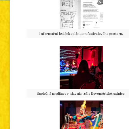
Informační letáček s plánkem festivalového prostoru.
Společná meditace v hlavním sále Novoměstské radnice.