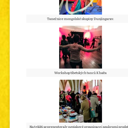
Tanečnice mongolské skupiny Dunjingarav.
Workshop tibetských tanců Khaita
Na tržišti se prezentovaly neziskové organizace i soukromí prodej