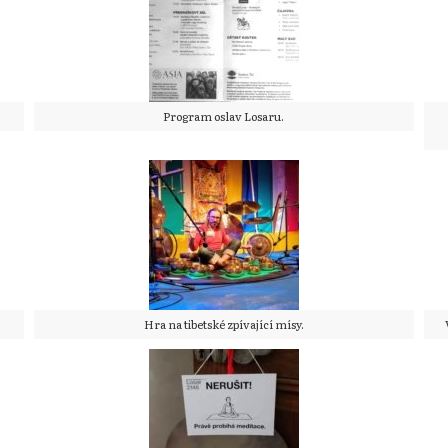
Program oslav Losaru.
Hra na tibetské zpívající mísy.