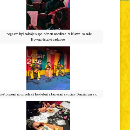
Program byl zahájen společnou meditací v hlavním sále
Novoměstské radnice.
Vystoupení mongolské hudební a taneční skupiny Dunjingarav.