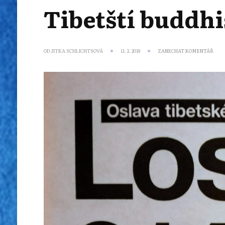
Tibetští buddhis
NA
OD
JITKA SCHLICHTSOVÁ
11. 2. 2019
ZANECHAT KOMENTÁŘ
TIBE
BUDD
OSLA
LOS