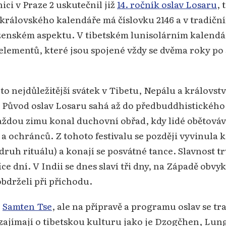
ci v Praze 2 uskutečnil již
14. ročník oslav Losaru
, 
. královského kalendáře má číslovku 2146 a v tradič
ském aspektu. V tibetském lunisolárním kalendáři 
t elementů, které jsou spojené vždy se dvěma roky po
 to nejdůležitější svátek v Tibetu, Nepálu a královs
. Původ oslav Losaru sahá až do předbuddhistického
každou zimu konal duchovní obřad, kdy lidé obětováv
a ochránců. Z tohoto festivalu se později vyvinula 
 druh rituálu) a konají se posvátné tance. Slavnost 
íce dní. V Indii se dnes slaví tři dny, na Západě obvy
bdrželi při příchodu.
e
Samten Tse
, ale na přípravě a programu oslav se tr
zajímají o tibetskou kulturu jako je Dzogčhen, Lungt