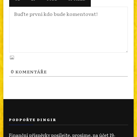
0
KOMENTÁŘE
PODPOŘTE DINGIR
Finanční příspěvky posílejte, prosíme, na účet 19‐