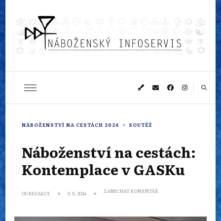
Náboženský
Sledujeme dění v pestrém světě náboženství
infoservis
NÁBOŽENSTVÍ NA CESTÁCH 2024
SOUTĚŽ
Náboženství na cestách:
Kontemplace v GASKu
NA
ZANECHAT KOMENTÁŘ
OD
REDAKCE
6. 8. 2024
NÁBOŽENSTVÍ
NA
CESTÁCH:
KONTEMPLACE