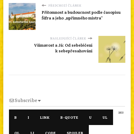
PŘEDCHOZÍ ČLÁNEK
Přítomnost a budoucnost podle časopisu
Šifra a jeho „upřímného mistra“
NASLEDUJÍCÍ ČLÁNEK
Všímavost a Já: Od sebeléčení
k sebepřesahování
Subscribe
1800