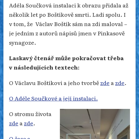
Adéla Součková instalaci k obrazu přidala až
několik let po Boštíkově smrti. Ladí spolu. I
v tom, že Václav Boštík sám na zdi maloval –
je jedním z autorů nápisů jmen v Pinkasově
synagoze.
Laskavý čtenář může pokračovat třeba
v následujících textech:
O Václavu Boštíkovi a jeho tvorbě
zde
a
zde
.
O Adéle Součkové a její instalaci.
O stromu života
zde
a
zde
.
O čase a