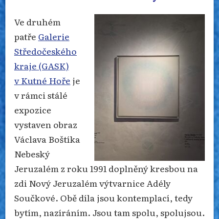
Ve druhém
patře
Galerie
Středočeského
kraje (GASK)
v Kutné Hoře
je
v rámci stálé
expozice
vystaven obraz
Václava Boštíka
Nebeský
Jeruzalém z roku 1991 doplněný kresbou na
zdi Nový Jeruzalém výtvarnice Adély
Součkové. Obě díla jsou kontemplací, tedy
bytím, nazíráním. Jsou tam spolu, spolujsou.