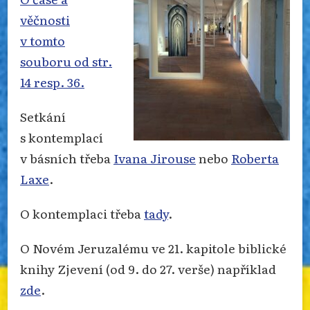
věčnosti
v tomto
souboru od str.
14 resp. 36.
Setkání
s kontemplací
v básních třeba
Ivana Jirouse
nebo
Roberta
Laxe
.
O kontemplaci třeba
tady
.
O Novém Jeruzalému ve 21. kapitole biblické
knihy Zjevení (od 9. do 27. verše) například
zde
.