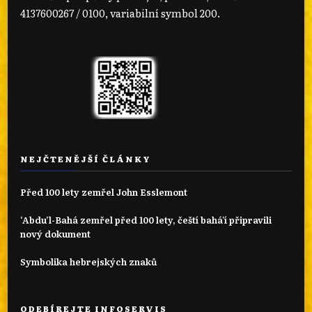
4137600267 / 0100, variabilní symbol 200.
NEJČTENĚJŠÍ ČLÁNKY
Před 100 lety zemřel John Esslemont
‘Abdu’l-Bahá zemřel před 100 lety, čeští bahá'í připravili
nový dokument
Symbolika hebrejských znaků
ODEBÍREJTE INFOSERVIS