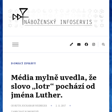
Náboženský
Sledujeme dění v pestrém světě náboženství
infoservis
DOMÁCÍ ZPRÁVY
Média mylně uvedla, že
slovo „lotr“ pochází od
jména Luther.
OD
RUTH JOCHANAN WEINIGER
2. 11. 2017
NA
ZANECHAT KOMENTÁŘ