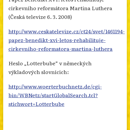
církevního reformátora Martina Luthera
(Česká televize 6. 3. 2008)
http://www.ceskatelevize.cz/ct24/svet/1461194-
papez-benedikt-xvi-letos-rehabilituje-
cirkevniho-reformatora-martina-luthera
Heslo „Lotterbube“ v německých
výkladových slovnících:
http://www.woerterbuchnetz.de/cgi-
bin/WBNetz/startGlobalSearch.tcl?
stichwort=Lotterbube