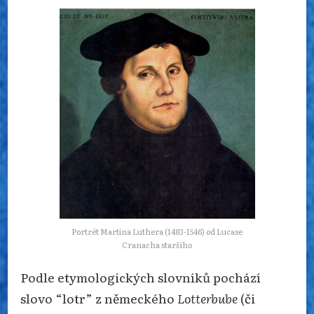
Portrét Martina Luthera (1483-1546) od Lucase
Cranacha staršího
Podle etymologických slovníků pochází
slovo “lotr” z německého
Lotterbube
(či