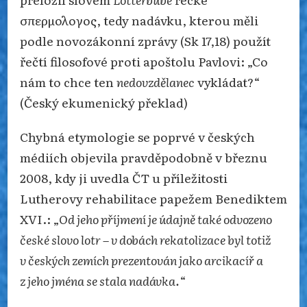
σπερμολογος, tedy nadávku, kterou měli
podle novozákonní zprávy (Sk 17,18) použít
řečtí filosofové proti apoštolu Pavlovi: „Co
nám to chce ten
nedovzdělanec
vykládat?“
(Český ekumenický překlad)
Chybná etymologie se poprvé v českých
médiích objevila pravděpodobně v březnu
2008, kdy ji uvedla ČT u příležitosti
Lutherovy rehabilitace papežem Benediktem
XVI.: „
Od jeho příjmení je údajně také odvozeno
české slovo lotr – v dobách rekatolizace byl totiž
v českých zemích prezentován jako arcikacíř a
z jeho jména se stala nadávka.
“