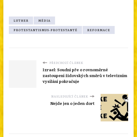
LUTHER
MÉDIA
PROTESTANTISMUS-PROTESTANTÉ
REFORMACE
PŘEDCHOZÍ ČLÁNEK
Izrael: Soudní pře o rovnoměrné
zastoupení židovských směrů v televizním
vysílání pokračuje
NASLEDUJÍCÍ ČLÁNEK
Nejde jen o jeden dort