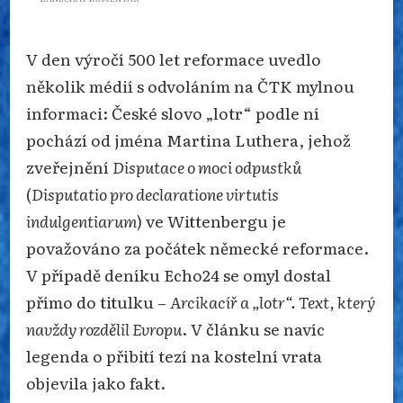
MÉDIA
MYLNĚ
UVEDLA,
ŽE
V den výročí 500 let reformace uvedlo
SLOVO
„LOTR“
několik médií s odvoláním na ČTK mylnou
POCHÁZÍ
OD
informaci: České slovo „lotr“ podle ní
JMÉNA
LUTHER.
pochází od jména Martina Luthera, jehož
zveřejnění
Disputace o moci odpustků
(
Disputatio pro declaratione virtutis
indulgentiarum
) ve Wittenbergu je
považováno za počátek německé reformace.
V případě deníku Echo24 se omyl dostal
přímo do titulku –
Arcikacíř a „lotr“. Text, který
navždy rozdělil Evropu
. V článku se navíc
legenda o přibití tezí na kostelní vrata
objevila jako fakt.