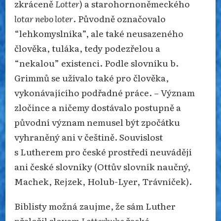
zkráceně
Lotter
) a starohornoněmeckého
lotar nebo loter
. Původně označovalo
“lehkomyslníka”, ale také neusazeného
člověka, tuláka, tedy podezřelou a
“nekalou” existenci. Podle slovníku b.
Grimmů se užívalo také pro člověka,
vykonávajícího podřadné práce. – Význam
zločince a ničemy dostávalo postupně a
původní význam nemusel být zpočátku
vyhraněný ani v češtině. Souvislost
s Lutherem pro české prostředí neuvádějí
ani české slovníky (Ottův slovník naučný,
Machek, Rejzek, Holub-Lyer, Trávníček).
Biblisty možná zaujme, že sám Luther
přeložil slovem
Lotterbube
řecké