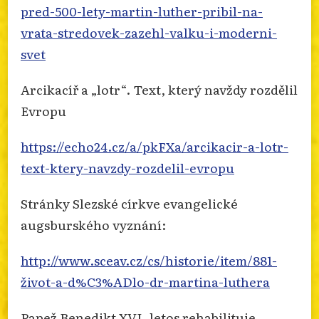
pred-500-lety-martin-luther-pribil-na-
vrata-stredovek-zazehl-valku-i-moderni-
svet
Arcikacíř a „lotr“. Text, který navždy rozdělil
Evropu
https://echo24.cz/a/pkFXa/arcikacir-a-lotr-
text-ktery-navzdy-rozdelil-evropu
Stránky Slezské církve evangelické
augsburského vyznání:
http://www.sceav.cz/cs/historie/item/881-
život-a-d%C3%ADlo-dr-martina-luthera
Papež Benedikt XVI. letos rehabilituje