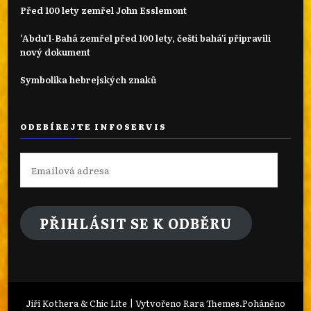
Před 100 lety zemřel John Esslemont
‘Abdu’l-Bahá zemřel před 100 lety, čeští bahá'í připravili
nový dokument
Symbolika hebrejských znaků
ODEBÍREJTE INFOSERVIS
Emailová
adresa
PŘIHLÁSIT SE K ODBĚRU
Jiří Kothera & Chic Lite | Vytvořeno
Rara Themes
.Poháněno