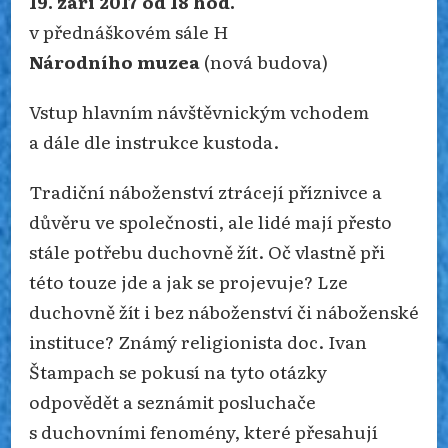
19. září 2017 od 18 hod.
v přednáškovém sále H
Národního muzea
(nová budova)
Vstup hlavním návštěvnickým vchodem
a dále dle instrukce kustoda.
Tradiční náboženství ztrácejí příznivce a
důvěru ve společnosti, ale lidé mají přesto
stále potřebu duchovně žít. Oč vlastně při
této touze jde a jak se projevuje? Lze
duchovně žít i bez náboženství či náboženské
instituce? Známý religionista doc. Ivan
Štampach se pokusí na tyto otázky
odpovědět a seznámit posluchače
s duchovními fenomény, které přesahují