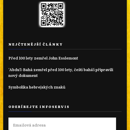
NEJČTENĚJŠÍ ČLÁNKY
Před 100 lety zemřel John Esslemont
‘Abdu’l-Bahá zemřel před 100 lety, čeští bahá'í připravili
nový dokument
Symbolika hebrejských znaků
ODEBÍREJTE INFOSERVIS
Emailová