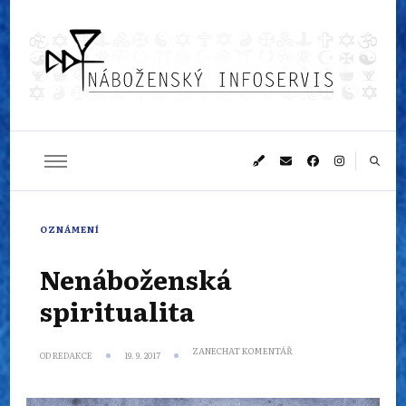
Náboženský
Sledujeme dění v pestrém světě náboženství
infoservis
OZNÁMENÍ
Nenáboženská
spiritualita
NA
ZANECHAT KOMENTÁŘ
OD
REDAKCE
19. 9. 2017
NENÁBOŽENSKÁ
SPIRITUALITA