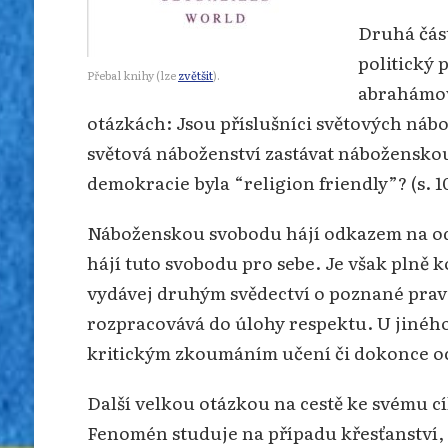
Druhá část
politický
Přebal knihy (lze
zvětšit
).
abrahámovs
otázkách: Jsou příslušníci světových náb
světová náboženství zastávat náboženskou 
demokracie byla “religion friendly”? (s. 1
Náboženskou svobodu hájí odkazem na odp
hájí tuto svobodu pro sebe. Je však plně 
vydávej druhým svědectví o poznané pravdě 
rozpracovává do úlohy respektu. U jinéh
kritickým zkoumáním učení či dokonce ocho
Další velkou otázkou na cestě ke svému cí
Fenomén studuje na případu křesťanství, k