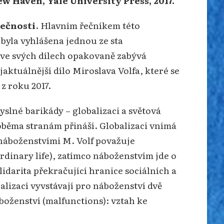
ew Haven, Yale University Press, 2017.
lečnosti
. Hlavním řečníkem této
byla vyhlášena jednou ze sta
e ve svých dílech opakovaně zabývá
ktuálnější dílo Miroslava Volfa, které se
z roku 2017.
yslné barikády – globalizaci a světová
oběma stranám přináší. Globalizaci vnímá
 náboženstvími M. Volf považuje
ordinary life), zatímco náboženstvím jde o
lidarita překračující hranice sociálních a
balizací vyvstávají pro náboženství dvě
boženství (malfunctions): vztah ke