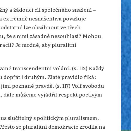
žný a žádoucí cíl společného snažení –
Za extrémně nesnášenlivá považuje
odstatné lze obsáhnout ve třech
mu, že s nimi zásadně nesouhlasí? Mohou
acii? Je možné, aby pluralitní
né transcendentní volání. (s. 112) Každý
 dopřát i druhým. Zlaté pravidlo říká:
jimi poznané pravdě. (s. 117) Volf svobodu
, dále můžeme vyjádřit respekt poctivým
mus slučitelný s politickým pluralismem.
Přesto se pluralitní demokracie zrodila na