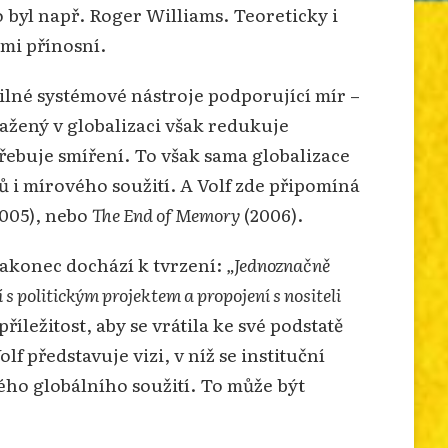
o byl např. Roger Williams. Teoreticky i
lmi přínosní.
silné systémové nástroje podporující mír –
sažený v globalizaci však redukuje
ebuje smíření. To však sama globalizace
ů i mírového soužití. A Volf zde připomíná
005), nebo
The End of Memory
(2006).
nakonec dochází k tvrzení:
„Jednoznačně
 s politickým projektem a propojení s nositeli
íležitost, aby se vrátila ke své podstatě
f představuje vizi, v níž se instituční
ého globálního soužití. To může být