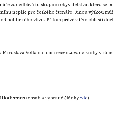
áře zanedbává tu skupinu obyvatelstva, která se pova
 knihu nepíše pro českého čtenáře. Jinou výtkou můž
od politického vlivu. Přitom právě v této oblasti do
y Miroslava Volfa na téma recenzované knihy v rámc
elikalismus
(obsah a vybrané články
zde
)