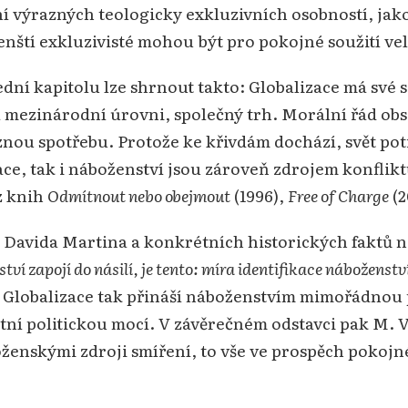
ění výrazných teologicky exkluzivních osobností, jak
nští exkluzivisté mohou být pro pokojné soužití ve
dní kapitolu lze shrnout takto: Globalizace má své 
na mezinárodní úrovni, společný trh. Morální řád ob
ou spotřebu. Protože ke křivdám dochází, svět potř
ace, tak i náboženství jsou zároveň zdrojem konflikt
 z knih
Odmítnout nebo obejmout
(1996),
Free of Charge
(2
a Davida Martina a konkrétních historických faktů 
ví zapojí do násilí, je tento: míra identifikace náboženství
) Globalizace tak přináší náboženstvím mimořádnou př
étní politickou mocí. V závěrečném odstavci pak M. Vol
oženskými zdroji smíření, to vše ve prospěch pokojn