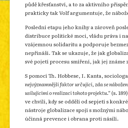
půdě křesťanství, a to za aktivního přisp
prakticky tak Volf argumentuje, že nábože
Poslední etapu jeho knihy a zároveň posle
distribuce politické moci, vládu práva i 
vzájemnou solidaritu a podporuje bezmezn
nepřináší. Tak se ukazuje, že jak globaliz
své pojetí procesu smíření, jak jej známe
S pomocí Th. Hobbese, I. Kanta, sociolog
nejvýznamnější faktor určující, zda se náboženst
usilujícími o realizaci tohoto projektu.“
(s. 189
ve chvíli, kdy se oddělí od sepjetí s konkr
nástroje globalizace spojí s možnými náb
účinná prevence i obrana proti násilí.