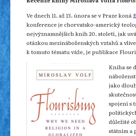
Recenze knihy Miroslava Volfa
Flouris
Ve dnech 11. až 13. února se v Praze koná
E
konference je chorvatsko-americký teolo
nejvýznamnějších knih 20. století, jak uv
otázkou mezináboženských vztahů a vlivem
k tomuto tématu váže, je publikace Flour
Kniha se d
náboženstv
jako dlouh
skutečnost
spojení s 
politickýc
důležité o
státním a 