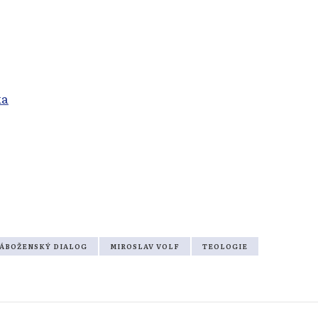
ka
ÁBOŽENSKÝ DIALOG
MIROSLAV VOLF
TEOLOGIE