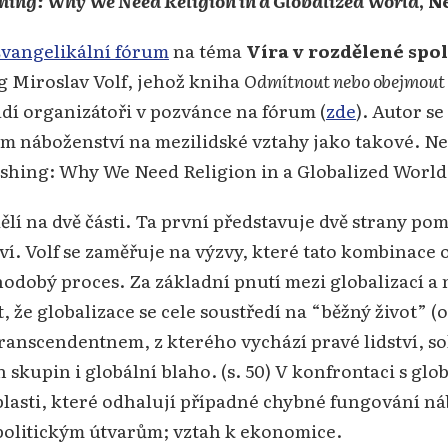
hing: Why We Need Religion in a Globalized World
, N
vangelikální fórum
na téma
Víra v rozdělené spo
g Miroslav Volf, jehož kniha
Odmítnout nebo obejmout
ádí organizátoři v pozvánce na fórum (
zde
). Autor s
 náboženství na mezilidské vztahy jako takové. Neja
ishing: Why We Need Religion in a Globalized World 
ělí na dvě části. Ta první představuje dvě strany pom
í. Volf se zaměřuje na výzvy, které tato kombinace 
odobý proces. Za základní pnutí mezi globalizací a
, že globalizace se cele soustředí na “běžný život” (
transcendentnem, z kterého vychází pravé lidství, so
h skupin i globální blaho. (s. 50) V konfrontaci s glo
blasti, které odhalují případné chybné fungování ná
politickým útvarům; vztah k ekonomice.