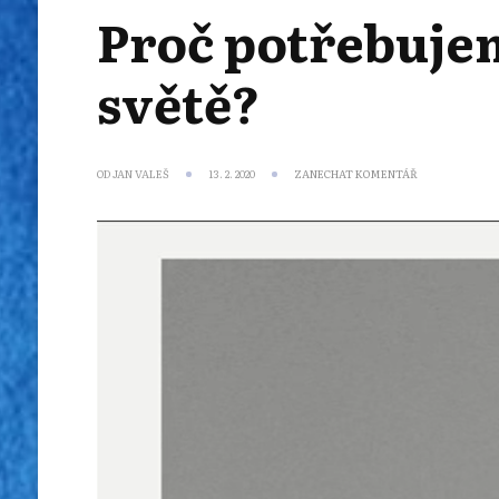
Proč potřebuje
světě?
NA
OD
JAN VALEŠ
13. 2. 2020
ZANECHAT KOMENTÁŘ
PROČ
POTŘEBUJEME
NÁBOŽENSTVÍ
V GLOBALIZOV
SVĚTĚ?