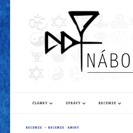
Náboženský i
Sledujeme dění v pestrém světě náboženství
ČLÁNKY
ZPRÁVY
RECENZE
RECENZE
RECENZE - KNIHY