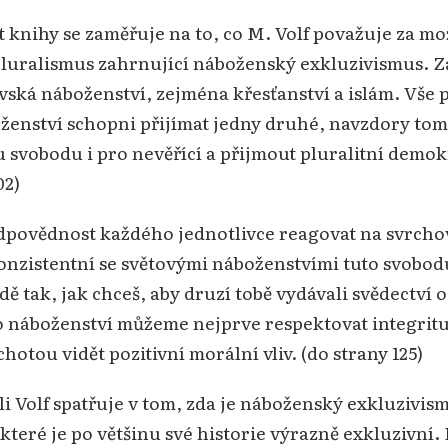
 knihy se zaměřuje na to, co M. Volf považuje za mo
 pluralismus zahrnující náboženský exkluzivismus. 
ká náboženství, zejména křesťanství a islám. Vše p
oženství schopni přijímat jedny druhé, navzdory to
svobodu i pro nevěřící a přijmout pluralitní demokr
02)
ovědnost každého jednotlivce reagovat na svrchova
konzistentní se světovými náboženstvími tuto svobodu
tak, jak chceš, aby druzí tobě vydávali svědectví o 
o náboženství můžeme nejprve respektovat integritu
tou vidět pozitivní morální vliv. (do strany 125)
li Volf spatřuje v tom, zda je náboženský exkluzivis
teré je po většinu své historie výrazně exkluzivní. 