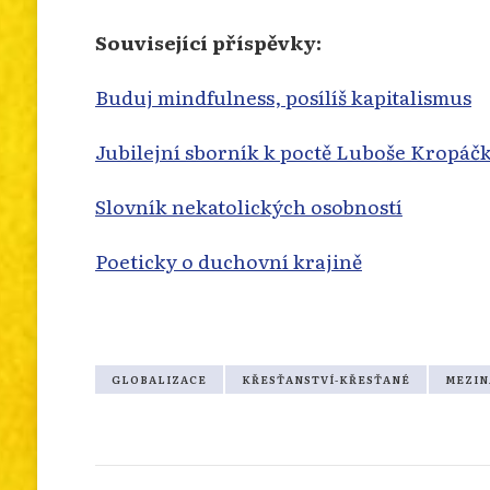
Související příspěvky:
Buduj mindfulness, posílíš kapitalismus
Jubilejní sborník k poctě Luboše Kropáč
Slovník nekatolických osobností
Poeticky o duchovní krajině
GLOBALIZACE
KŘESŤANSTVÍ-KŘESŤANÉ
MEZIN