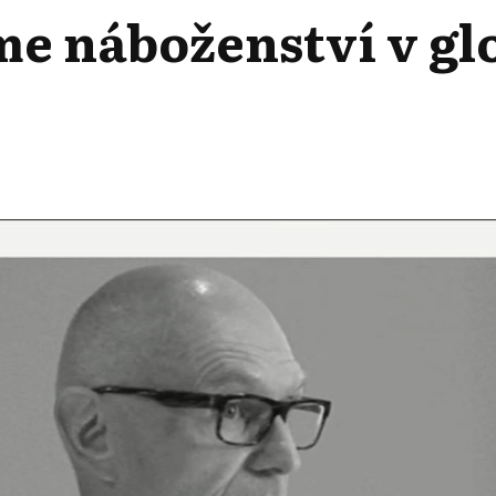
me náboženství v g
ANÉM