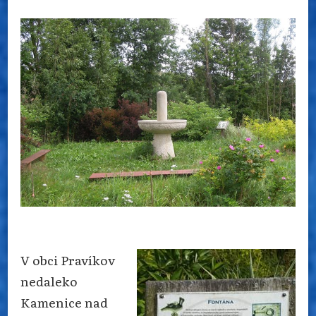
HNUTÍ
FINIŠUJE
S DOSTAVBOU
SVÉHO
CENTRA
V obci Pravíkov
nedaleko
Kamenice nad