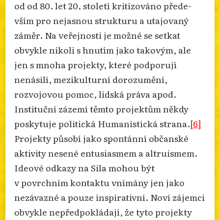
od od 80. let 20. století kritizováno přede­
vším pro nejasnou strukturu a utajovaný
záměr. Na veřejnosti je možné se setkat
obvykle nikoli s hnutím jako takovým, ale
jen s mnoha projekty, které podporují
nenásilí, mezikul­tur­ní dorozumění,
rozvojovou pomoc, lidská práva apod.
Instituční zázemí těmto projektům někdy
poskytuje politická Humanistická strana.
[6]
Projekty působí jako spontánní občanské
aktivity nesené entusiasmem a altruismem.
Ideové odkazy na Sila mohou být
v povrchním kontaktu vnímány jen jako
nezávazné a pouze inspira­tivní. Noví zájemci
obvykle nepředpokládají, že tyto projekty