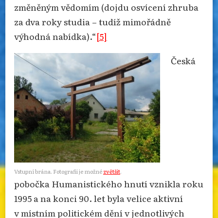
změněným vědomím (dojdu osvícení zhruba
za dva roky studia – tudíž mimořádně
výhodná nabídka).“
[5]
Česká
Vstupní brána. Fotografii je možné
zvětšit
.
pobočka Humanistického hnutí vznikla roku
1995 a na konci 90. let byla velice aktivní
v místním politickém dění v jednotlivých