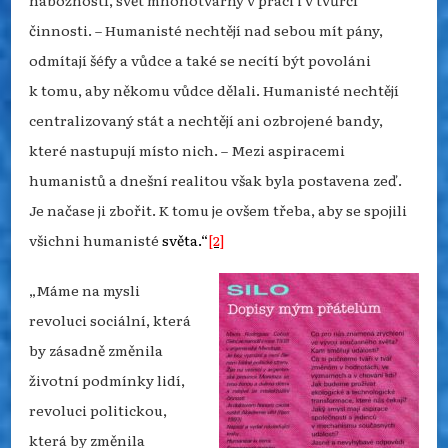
nábožností, svět mnohotvárný v práci i v tvůrčí
činnosti. –
Humanisté nechtějí nad sebou mít pány,
odmítají šéfy a vůdce a také se necítí být povoláni
k tomu, aby někomu vůdce dělali. Humanisté nechtějí
centralizovaný stát a nechtějí ani ozbrojené bandy,
které nastupují místo nich. –
Mezi aspiracemi
humanistů a dnešní realitou však byla postavena zeď.
Je načase ji zbořit. K tomu je ovšem třeba, aby se spojili
všichni humanisté
světa.“
[2]
„Máme na mysli
revoluci sociální, která
by zásadně změnila
životní podmínky lidí,
revoluci politickou,
která by změnila