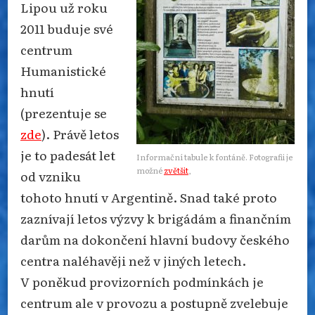
Lipou už roku
2011 buduje své
centrum
Humanistické
hnutí
(prezentuje se
zde
). Právě letos
je to padesát let
Informační tabule k fontáně. Fotografii je
možné
zvětšit
,
od vzniku
tohoto hnutí v Argentině. Snad také proto
zaznívají letos výzvy k brigádám a finančním
darům na dokončení hlavní budovy českého
centra naléhavěji než v jiných letech.
V poněkud provizorních podmínkách je
centrum ale v provozu a postupně zvelebuje