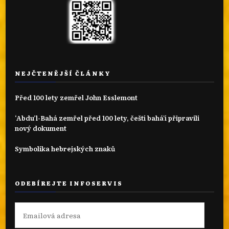
NEJČTENĚJŠÍ ČLÁNKY
Před 100 lety zemřel John Esslemont
‘Abdu’l-Bahá zemřel před 100 lety, čeští bahá'í připravili
nový dokument
Symbolika hebrejských znaků
ODEBÍREJTE INFOSERVIS
Emailová
adresa