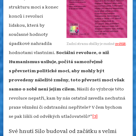
strukturu moci a konec
konců i revoluci
lidskou, která by
současné hodnoty
úpadkové nahradila
Zadní stranu obálky je možné
zvětšit
.
hodnotami vlastními.
Sociální revoluce, o niž
Humanismus usiluje, počítá samozřejmě
s převzetím politické moci, aby mohly být
provedeny náležité změny, toto převzetí moci však
samo o sobě není jejím cílem.
Násilí do výzbroje této
revoluce nepatří, kam by nás ostatně zavedla nechutná
praxe věznění či odstranění nepřítele? V čem bychom
se pak lišili od odvěkých utlačovatelů?“
[3]
Své hnutí Silo budoval od začátku s velmi