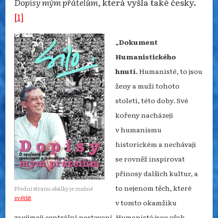
Dopisy mým přátelům,
která vyšla také česky.
[1]
„Dokument
Humanistického
hnutí.
Humanisté, to jsou
ženy a muži tohoto
století, této doby. Své
kořeny nacházejí
v humanismu
historickém a nechávají
se rovněž inspirovat
přínosy dalších kultur, a
to nejenom těch, které
Přední stranu obálky je možné
zvětšit
.
v tomto okamžiku
zaujímají centrální postavení. Humanisté jsou však