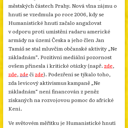
městských částech Prahy. Nová vlna zájmu o
hnutí se vzedmula po roce 2006, kdy se
Humanistické hnutí začalo angažovat
v odporu proti umístění radaru americké
armády na území Česka a jeho člen Jan
Tamáš se stal mluvčím občanské aktivity „Ne
základnám“. Pozitivní mediální pozornost
ovšem přinesla i kritické otázky (např.
zde
,
zde
,
zde
či
zde
). Podezření se týkalo toho,
zda levicový aktivismus kampaně „Ne
základnám“ není financován z peněz
získaných na rozvojovou pomoc do africké
Keni.
Ve světovém měřítku je Humanistické hnutí