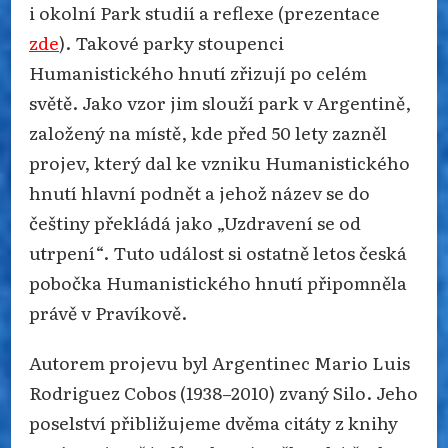
i okolní Park studií a reflexe (prezentace
zde
). Takové parky stoupenci
Humanistického hnutí zřizují po celém
světě. Jako vzor jim slouží park v Argentině,
založený na místě, kde před 50 lety zazněl
projev, který dal ke vzniku Humanistického
hnutí hlavní podnět a jehož název se do
češtiny překládá jako „Uzdravení se od
utrpení“. Tuto událost si ostatně letos česká
pobočka Humanistického hnutí připomněla
právě v Pravíkově.
Autorem projevu byl Argentinec Mario Luis
Rodriguez Cobos (1938–2010) zvaný Silo. Jeho
poselství přibližujeme dvěma citáty z knihy