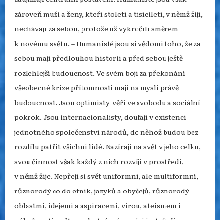
zároveň muži a ženy, kteří století a tisíciletí, v němž žijí,
nechávají za sebou, protože už vykročili směrem
k novému světu. –
Humanisté jsou si vědomi toho, že za
sebou mají předlouhou historii a před sebou ještě
rozlehlejší budoucnost. Ve svém boji za překonání
všeobecné krize přítomnosti mají na mysli právě
budoucnost. Jsou optimisty, věří ve svobodu a sociální
pokrok. Jsou internacionalisty, doufají v existenci
jednotného společenství národů, do něhož budou bez
rozdílu patřit všichni lidé. Nazírají na svět v jeho celku,
svou činnost však každý z nich rozvíjí v prostředí,
v němž žije. Nepřejí si svět uniformní, ale multiformní,
různorodý co do etnik, jazyků a obyčejů, různorodý
oblastmi, idejemi a aspiracemi, vírou, ateismem i