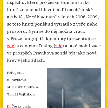
úspěchu, které pro české Humanistické
hnutí znamenal hlavní podíl na občanské
aktivitě „Ne základnám“ v letech 2006–2009,
se toto hnutí poněkud vytratilo z veřejného
prostoru. Nyní se do něj možná vrací:
v Praze fungují tři komunity (prezentují se
zde
) a centrum Dialog (
zde
) a také mobilizace
ve prospěch Pravíkova se zdá být jako nová
krev v jeho žilách.
Fotografie
z Pravíkova
14. 7. 2019: Ondřej a
Tomáš Vojtíškovi.
[1]
Česky vyšla