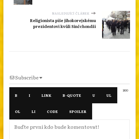
NASLEDUJÍCÍ ČLÁNEK
Religionista píše jihokorejskému
prezidentovi kvůli Sinčchondži
Subscribe
1800