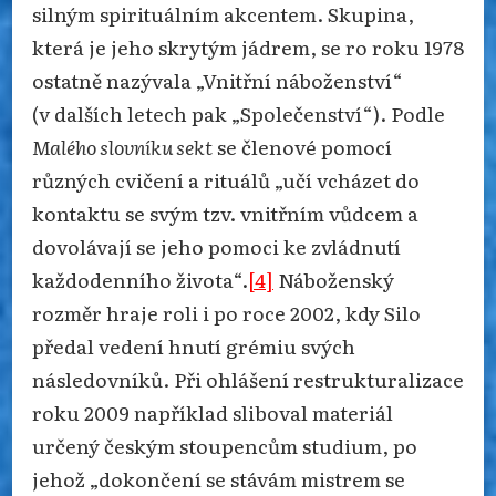
silným spirituálním akcentem. Skupina,
která je jeho skrytým jádrem, se ro roku 1978
ostatně nazývala „Vnitřní náboženství“
(v dalších letech pak „Společenství“). Podle
Malého slovníku sekt
se členové pomocí
různých cvičení a rituálů „učí vcházet do
kontaktu se svým tzv. vnitřním vůdcem a
dovolávají se jeho pomoci ke zvládnutí
každodenního života“.
[4]
Náboženský
rozměr hraje roli i po roce 2002, kdy Silo
předal vedení hnutí grémiu svých
následovníků. Při ohlášení restrukturalizace
roku 2009 například sliboval materiál
určený českým stoupencům studium, po
jehož „dokončení se stávám mistrem se