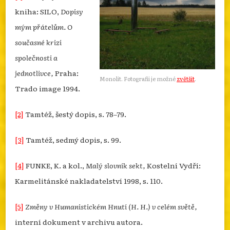
kniha: SILO,
Dopisy
mým přátelům. O
současné krizi
společnosti a
jednotlivce,
Praha:
Monolit. Fotografii je možné
zvětšit
.
Trado image 1994.
[2]
Tamtéž, šestý dopis, s. 78–79.
[3]
Tamtéž, sedmý dopis, s. 99.
[4]
FUNKE, K. a kol.,
Malý slovník sekt,
Kostelní Vydří:
Karmelitánské nakladatelství 1998, s. 110.
[5]
Změny v Humanistickém Hnutí (H. H.) v celém světě,
interní dokument v archivu autora.