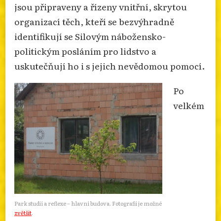
jsou připraveny a řízeny vnitřní, skrytou
organizací těch, kteří se bezvýhradně
identifikují se Silovým nábožensko-
politickým posláním pro lidstvo a
uskutečňují ho i s jejich nevědomou pomocí.
Po
velkém
Park studií a reflexe – hlavní budova. Fotografii je možné
zvětšit
.