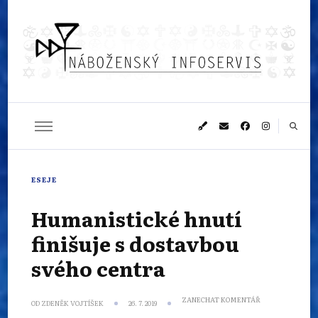
Náboženský
Sledujeme dění v pestrém světě náboženství
infoservis
ESEJE
Humanistické hnutí
finišuje s dostavbou
svého centra
NA
ZANECHAT KOMENTÁŘ
OD
ZDENĚK VOJTÍŠEK
26. 7. 2019
HUMANISTICKÉ