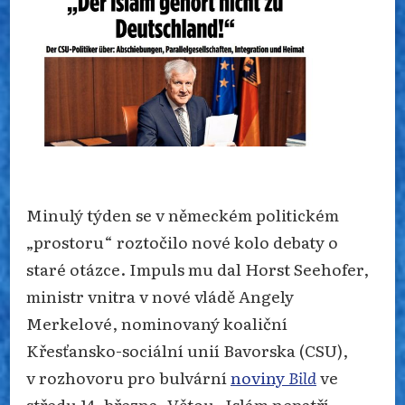
NE?
Minulý týden se v německém politickém
„prostoru“ roztočilo nové kolo debaty o
staré otázce. Impuls mu dal Horst Seehofer,
ministr vnitra v nové vládě Angely
Merkelové, nominovaný koaliční
Křesťansko-sociální unií Bavorska (CSU),
v rozhovoru pro bulvární
noviny
Bild
ve
středu 14. března. Větou „Islám nepatří