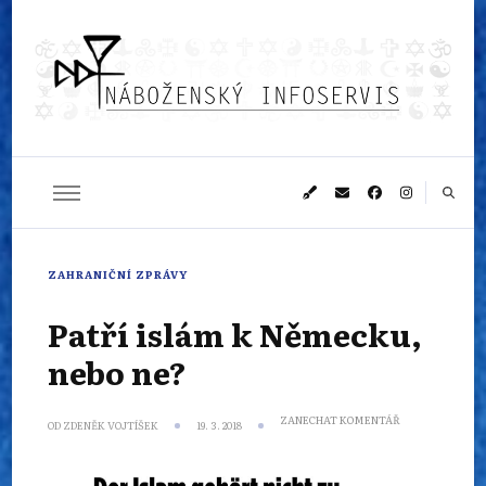
Náboženský
Sledujeme dění v pestrém světě náboženství
infoservis
ZAHRANIČNÍ ZPRÁVY
Patří islám k Německu,
nebo ne?
NA
ZANECHAT KOMENTÁŘ
OD
ZDENĚK VOJTÍŠEK
19. 3. 2018
PATŘÍ
ISLÁM
K NĚMECKU,
NEBO