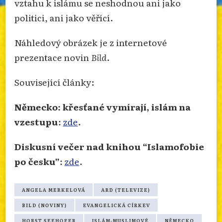
vztahu k islámu se neshodnou ani jako
politici, ani jako věřící.
Náhledový obrázek je z internetové
prezentace novin
Bild
.
Související články:
Německo: křesťané vymírají, islám na
vzestupu
:
zde
.
Diskusní večer nad knihou “Islamofobie
po česku”
:
zde
.
ANGELA MERKELOVÁ
ARD (TELEVIZE)
BILD (NOVINY)
EVANGELICKÁ CÍRKEV
HORST SEEHOFER
ISLÁM-MUSLIMOVÉ
NĚMECKO