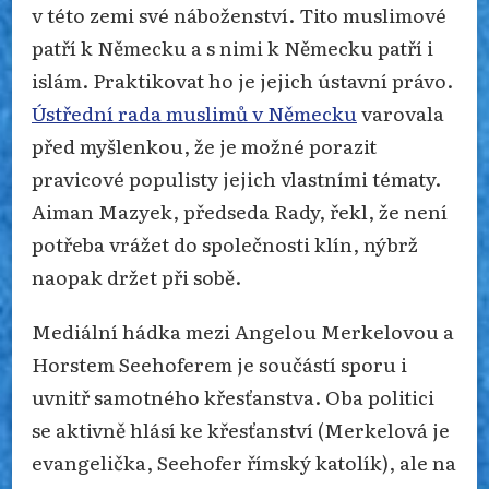
v této zemi své náboženství. Tito muslimové
patří k Německu a s nimi k Německu patří i
islám. Praktikovat ho je jejich ústavní právo.
Ústřední rada muslimů v Německu
varovala
před myšlenkou, že je možné porazit
pravicové populisty jejich vlastními tématy.
Aiman Mazyek, předseda Rady, řekl, že není
potřeba vrážet do společnosti klín, nýbrž
naopak držet při sobě.
Mediální hádka mezi Angelou Merkelovou a
Horstem Seehoferem je součástí sporu i
uvnitř samotného křesťanstva. Oba politici
se aktivně hlásí ke křesťanství (Merkelová je
evangelička, Seehofer římský katolík), ale na