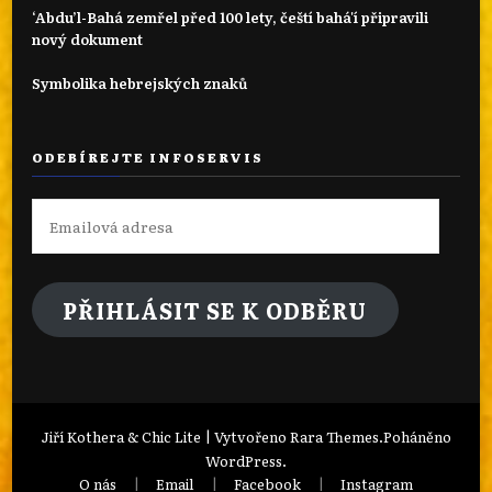
‘Abdu’l-Bahá zemřel před 100 lety, čeští bahá'í připravili
nový dokument
Symbolika hebrejských znaků
ODEBÍREJTE INFOSERVIS
Emailová
adresa
PŘIHLÁSIT SE K ODBĚRU
Jiří Kothera & Chic Lite | Vytvořeno
Rara Themes
.Poháněno
WordPress
.
O nás
Email
Facebook
Instagram