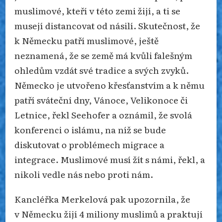
muslimové, kteří v této zemi žijí, a ti se
musejí distancovat od násilí. Skutečnost, že
k Německu patří muslimové, ještě
neznamená, že se země má kvůli falešným
ohledům vzdát své tradice a svých zvyků.
Německo je utvořeno křesťanstvím a k němu
patří sváteční dny, Vánoce, Velikonoce či
Letnice, řekl Seehofer a oznámil, že svolá
konferenci o islámu, na níž se bude
diskutovat o problémech migrace a
integrace. Muslimové musí žít s námi, řekl, a
nikoli vedle nás nebo proti nám.
Kancléřka Merkelová pak upozornila, že
v Německu žijí 4 miliony muslimů a praktují