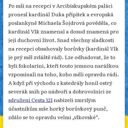
Po mši na recepci v Arcibiskupském paláci
pronesl kardinál Duka přípitek a evropská
poslankyně Michaela Šojdrová pověděla, co
kardinál Vlk znamenal a dosud znamená pro
její duchovní život. Snad všechny sladkosti
na recepci obsahovaly borůvky (kardinál Vlk
je prý měl zvláště rád). Lze odhadovat, že to
byli fokolaríni, kteří touto jemnou narážkou
vzpomínali na toho, koho měli opravdu rádi.
A když při východu z katedrály honil ostrý
severák sníh po nádvoří a dobrovolníci ze
sdružení Cesta 121
nabízeli zmrzlým
účastníkům mše horký borůvkový punč,
zdálo se to opravdu velmi „vlkovské“.