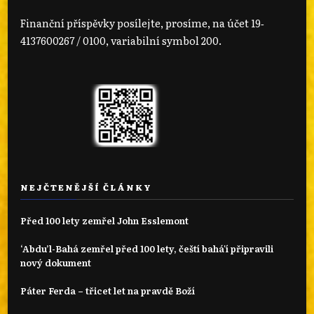
Finanční příspěvky posílejte, prosíme, na účet 19‐
4137600267 / 0100, variabilní symbol 200.
NEJČTENĚJŠÍ ČLÁNKY
Před 100 lety zemřel John Esslemont
‘Abdu’l-Bahá zemřel před 100 lety, čeští bahá'í připravili
nový dokument
Páter Ferda – třicet let na pravdě Boží