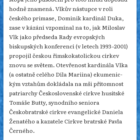
hodně znamená. Vlkův nástupce v roli
českého primase, Dominik kardinál Duka,
zase v kázání vzpomínal na to, jak Miloslav
Vlk jako předseda Rady evropských
biskupských konferencí (v letech 1993–2001)
propojil českou římskokatolickou církev
znovu se světem. Otevřenost kardinála Vlka
(a ostatně celého Díla Mariina) ekumenic­
kým vztahům dokládala na mši přítomnost
patriarchy Československé církve husitské
Tomáše Butty, synodního seniora
Českobratrské církve evangelické Daniela
Ženatého a kazatele Církve bratrské Pavla
Černého.