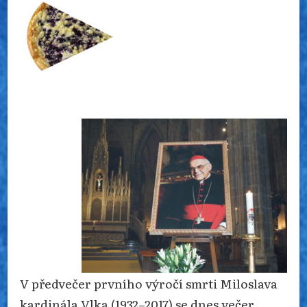
V předvečer prvního výročí smrti Miloslava
kardinála Vlka (1932–2017) se dnes večer