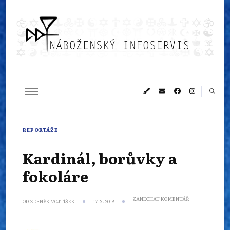
Náboženský
Sledujeme dění v pestrém světě náboženství
infoservis
REPORTÁŽE
Kardinál, borůvky a
fokoláre
NA
ZANECHAT KOMENTÁŘ
OD
ZDENĚK VOJTÍŠEK
17. 3. 2018
KARDINÁL,
BORŮVKY
A
FOKOLÁRE