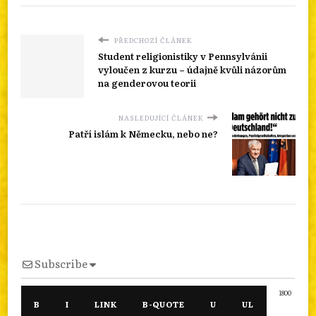
PŘEDCHOZÍ ČLÁNEK
Student religionistiky v Pennsylvánii
vyloučen z kurzu – údajně kvůli názorům
na genderovou teorii
NASLEDUJÍCÍ ČLÁNEK
Patří islám k Německu, nebo ne?
Subscribe
1800