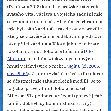
(17. března 2018) konala v pražské katedrále
svatého Víta, Václava a Vojtěcha zádušní mše
se vzpomínkou na něj. Hlavním celebrantem
mše byl João kardinál Braz de Aviz z Brazílie,
který se v závěrečném poděkování představil
jako přítel kardinála Vlka a jako jeho bratr
fokolarín. Hnutí fokoláre (oficiálně
Dílo
Mariino
) je jedním z takzvaných nových
hnutí v církvi (více o nich:
Dingir
8 (2), 2005,
str. 49–65
). Za ně (a zvláště právě za fokoláre)
se účastníci mše také společně modlili. Je to
logické: právě v hnutí fokoláre našel
Miloslav Vlk podporu a zázemí (poprvé ještě
tajně v době vlády komunistické strany) a
stopa jeho působení pro toto hnutí doposud