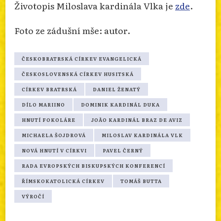
Životopis Miloslava kardinála Vlka je
zde
.
Foto ze zádušní mše: autor.
ČESKOBRATRSKÁ CÍRKEV EVANGELICKÁ
ČESKOSLOVENSKÁ CÍRKEV HUSITSKÁ
CÍRKEV BRATRSKÁ
DANIEL ŽENATÝ
DÍLO MARIINO
DOMINIK KARDINÁL DUKA
HNUTÍ FOKOLÁRE
JOÃO KARDINÁL BRAZ DE AVIZ
MICHAELA ŠOJDROVÁ
MILOSLAV KARDINÁLA VLK
NOVÁ HNUTÍ V CÍRKVI
PAVEL ČERNÝ
RADA EVROPSKÝCH BISKUPSKÝCH KONFERENCÍ
ŘÍMSKOKATOLICKÁ CÍRKEV
TOMÁŠ BUTTA
VÝROČÍ