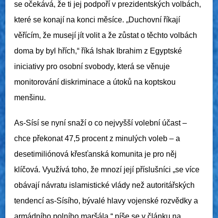
se očekává, že ti jej podpoří v prezidentských volbách,
které se konají na konci měsíce. „Duchovní říkají
věřícím, že musejí jít volit a že zůstat o těchto volbách
doma by byl hřích,“ říká Ishak Ibrahim z Egyptské
iniciativy pro osobní svobody, která se věnuje
monitorování diskriminace a útoků na koptskou
menšinu.
As-Sísí
se nyní snaží o co nejvyšší volební účast –
chce překonat 47,5 procent z minulých voleb – a
desetimiliónová křesťanská komunita je pro něj
klíčová. Využívá toho, že mnozí její příslušníci „se více
obávají návratu islamistické vlády než autoritářských
tendencí
as-Sísího
, bývalé hlavy vojenské rozvědky a
armádního polního maršála,“ píše se v článku na