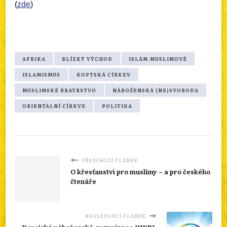
(
zde
)
AFRIKA
BLÍZKÝ VÝCHOD
ISLÁM-MUSLIMOVÉ
ISLAMISMUS
KOPTSKÁ CÍRKEV
MUSLIMSKÉ BRATRSTVO
NÁBOŽENSKÁ (NE)SVOBODA
ORIENTÁLNÍ CÍRKVE
POLITIKA
PŘEDCHOZÍ ČLÁNEK
O křesťanství pro muslimy – a pro českého
čtenáře
NASLEDUJÍCÍ ČLÁNEK