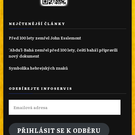
NEJČTENĚJŠÍ ČLÁNKY
Před 100 lety zemřel John Esslemont
‘Abdu’l-Bahá zemřel před 100 lety, čeští bahá'í připravili
nový dokument
Symbolika hebrejských znaků
ODEBÍREJTE INFOSERVIS
Emailová
adresa
PŘIHLÁSIT SE K ODBĚRU