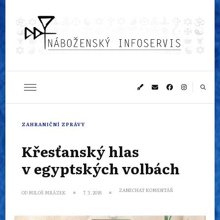
Náboženský
Sledujeme dění v pestrém světě náboženství
infoservis
ZAHRANIČNÍ ZPRÁVY
Křesťanský hlas
v egyptských volbách
NA
ZANECHAT KOMENTÁŘ
OD
MILOŠ MRÁZEK
7. 3. 2018
KŘESŤANSKÝ
HLAS
V EGYPTSKÝCH
VOLBÁCH