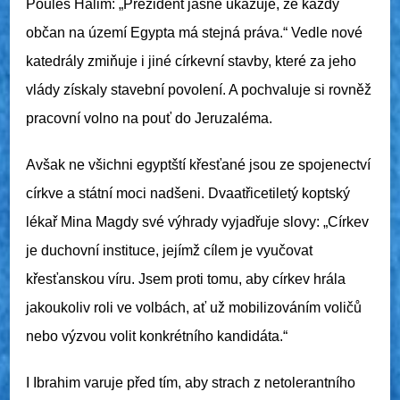
Poules Halim: „Prezident jasně ukazuje, že každý
občan na území Egypta má stejná práva.“ Vedle nové
katedrály zmiňuje i jiné církevní stavby, které za jeho
vlády získaly stavební povolení. A pochvaluje si rovněž
pracovní volno na pouť do Jeruzaléma.
Avšak ne všichni egyptští křesťané jsou ze spojenectví
církve a státní moci nadšeni. Dvaatřicetiletý koptský
lékař Mina Magdy své výhrady vyjadřuje slovy: „Církev
je duchovní instituce, jejímž cílem je vyučovat
křesťanskou víru. Jsem proti tomu, aby církev hrála
jakoukoliv roli ve volbách, ať už mobilizováním voličů
nebo výzvou volit konkrétního kandidáta.“
I Ibrahim varuje před tím, aby strach z netolerantního