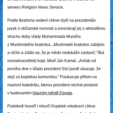
serveru
Religion News Service
.
Podle Ibrahima vedení církve slyší na prezidentův
jazyk o občanské rovnosti a srovnávají jej s atmosférou
strachu doby vlády Muhammada Mursího
z Muslimského bratrstva. „Muslimské bratrstvo zabíjelo
a ničilo a zdálo se, že je nikdo nedokáže zastavit,“ říká
osmadvacetiletý kopt, lékař Jan Kamal. „Avšak od
prvního dne v úřadu prezident
Sísí
jasně ukazuje, že
stojí za koptskou komunitou.“ Poukazuje přitom na
masivní katedrálu, kterou prezident nechal postavit
v budovaném
hlavním městě Egypta
.
Podobně hovoří i mluvčí Koptské ortodoxní církve