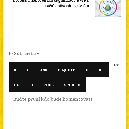
Korejská náboženská organizace HWPL
začala působit i v Česku
Subscribe
1800