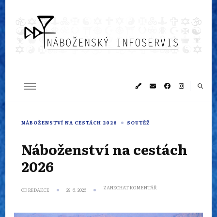
Náboženský
Sledujeme dění v pestrém světě náboženství
infoservis
NÁBOŽENSTVÍ NA CESTÁCH 2026
SOUTĚŽ
Náboženství na cestách
2026
NA
ZANECHAT KOMENTÁŘ
OD
REDAKCE
29. 6. 2026
NÁBOŽENSTVÍ
NA
CESTÁCH
2026