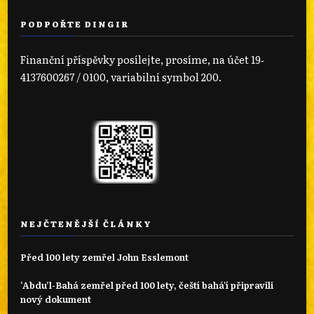
PODPOŘTE DINGIR
Finanční příspěvky posílejte, prosíme, na účet 19‐
4137600267 / 0100, variabilní symbol 200.
NEJČTENĚJŠÍ ČLÁNKY
Před 100 lety zemřel John Esslemont
‘Abdu’l-Bahá zemřel před 100 lety, čeští bahá'í připravili
nový dokument