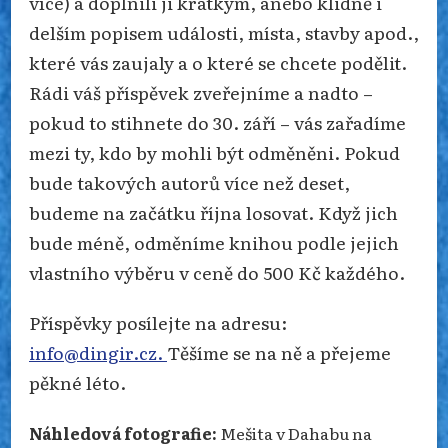
více) a doplnili ji krátkým, anebo klidně i
delším popisem události, místa, stavby apod.,
které vás zaujaly a o které se chcete podělit.
Rádi váš příspěvek zveřejníme a nadto –
pokud to stihnete do 30. září – vás zařadíme
mezi ty, kdo by mohli být odměněni. Pokud
bude takových autorů více než deset,
budeme na začátku října losovat. Když jich
bude méně, odměníme knihou podle jejich
vlastního výběru v ceně do 500 Kč každého.
Příspěvky posílejte na adresu:
info@dingir.cz.
Těšíme se na ně a přejeme
pěkné léto.
Náhledová fotografie:
Mešita v Dahabu na