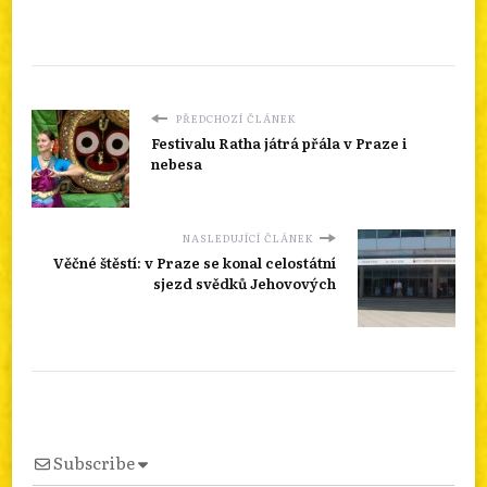
PŘEDCHOZÍ ČLÁNEK
Festivalu Ratha játrá přála v Praze i
nebesa
NASLEDUJÍCÍ ČLÁNEK
Věčné štěstí: v Praze se konal celostátní
sjezd svědků Jehovových
Subscribe