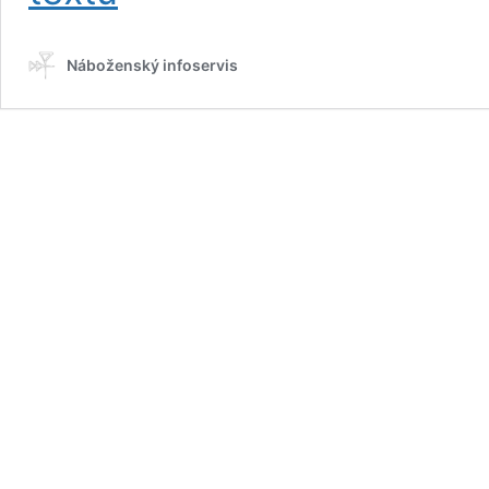
konzervatívna
revolúcia,
Náboženský infoservis
alebo
kampaň
proti
kresťanstvu?
I.