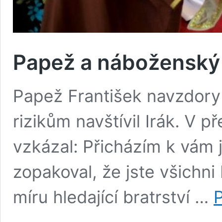
Papež a náboženský 
Papež František navzdor
rizikům navštívil Irák. V 
vzkázal: Přicházím k vám 
zopakoval, že jste všichni 
míru hledající bratrství …
P