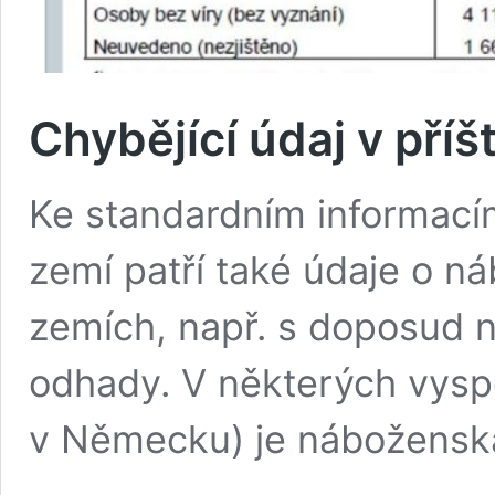
Chybějící údaj v příšt
Ke standardním informacím
zemí patří také údaje o n
zemích, např. s doposud n
odhady. V některých vysp
v Německu) je nábožens