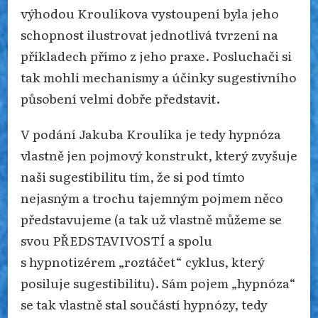
výhodou Kroulíkova vystoupení byla jeho
schopnost ilustrovat jednotlivá tvrzení na
příkladech přímo z jeho praxe. Posluchači si
tak mohli mechanismy a účinky sugestivního
působení velmi dobře představit.
V podání Jakuba Kroulíka je tedy hypnóza
vlastně jen pojmový konstrukt, který zvyšuje
naši sugestibilitu tím, že si pod tímto
nejasným a trochu tajemným pojmem něco
představujeme (a tak už vlastně můžeme se
svou PŘEDSTAVIVOSTÍ a spolu
s hypnotizérem „roztáčet“ cyklus, který
posiluje sugestibilitu). Sám pojem „hypnóza“
se tak vlastně stal součástí hypnózy, tedy