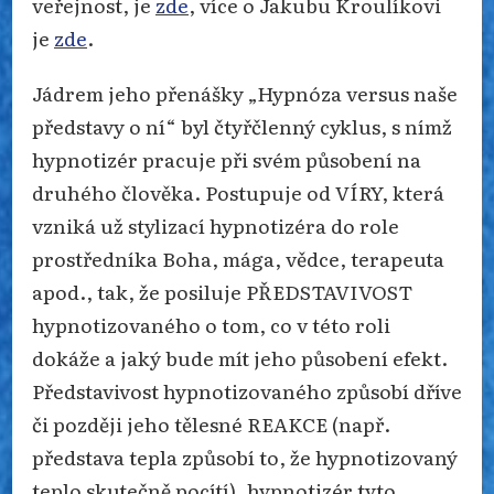
veřejnost, je
zde
, více o Jakubu Kroulíkovi
je
zde
.
Jádrem jeho přenášky „Hypnóza versus naše
představy o ní“ byl čtyřčlenný cyklus, s nímž
hypnotizér pracuje při svém působení na
druhého člověka. Postupuje od VÍRY, která
vzniká už stylizací hypnotizéra do role
prostředníka Boha, mága, vědce, terapeuta
apod., tak, že posiluje PŘEDSTAVIVOST
hypnotizovaného o tom, co v této roli
dokáže a jaký bude mít jeho působení efekt.
Představivost hypnotizovaného způsobí dříve
či později jeho tělesné REAKCE (např.
představa tepla způsobí to, že hypnotizovaný
teplo skutečně pocítí), hypnotizér tyto