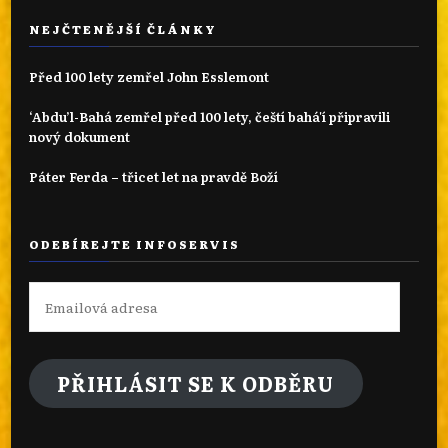
NEJČTENĚJŠÍ ČLÁNKY
Před 100 lety zemřel John Esslemont
‘Abdu’l-Bahá zemřel před 100 lety, čeští bahá'í připravili
nový dokument
Páter Ferda – třicet let na pravdě Boží
ODEBÍREJTE INFOSERVIS
Emailová
adresa
PŘIHLÁSIT SE K ODBĚRU