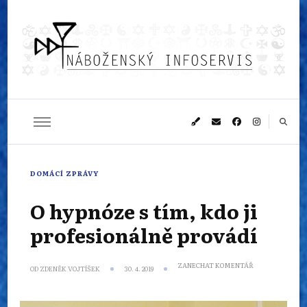
Náboženský
Sledujeme dění v pestrém světě náboženství
infoservis
DOMÁCÍ ZPRÁVY
O hypnóze s tím, kdo ji
profesionálně provádí
NA
ZANECHAT KOMENTÁŘ
OD
ZDENĚK VOJTÍŠEK
30. 4. 2019
O
HYPNÓZE
S TÍM,
KDO