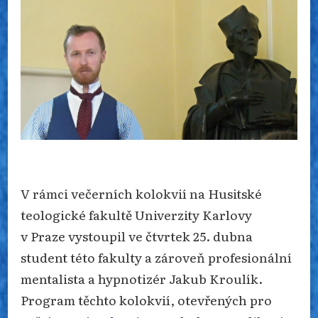
JI
PROFESIONÁLNĚ
PROVÁDÍ
V rámci večerních kolokvií na Husitské
teologické fakultě Univerzity Karlovy
v Praze vystoupil ve čtvrtek 25. dubna
student této fakulty a zároveň profesionální
mentalista a hypnotizér Jakub Kroulík.
Program těchto kolokvií, otevřených pro